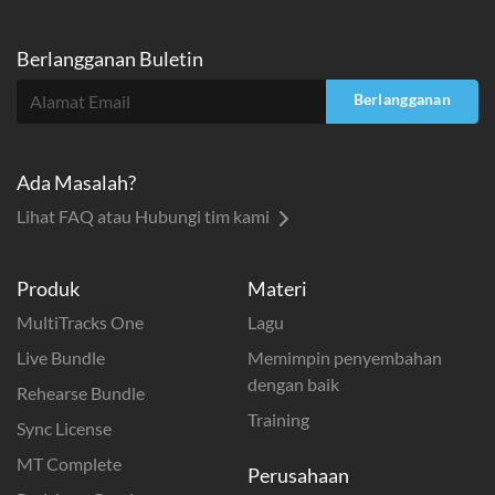
Berlangganan Buletin
Berlangganan
Ada Masalah?
Lihat FAQ atau Hubungi tim kami
Produk
Materi
MultiTracks One
Lagu
Live Bundle
Memimpin penyembahan
dengan baik
Rehearse Bundle
Training
Sync License
MT Complete
Perusahaan