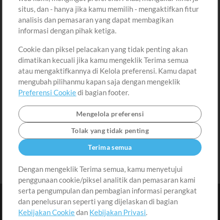
situs, dan - hanya jika kamu memilih - mengaktifkan fitur
Konten Gratis
Daftar
analisis dan pemasaran yang dapat membagikan
Permintaan Lagu
Lihat Keranjang
informasi dengan pihak ketiga.
Cookie dan piksel pelacakan yang tidak penting akan
Lain-lain
dimatikan kecuali jika kamu mengeklik Terima semua
Sesi
atau mengaktifkannya di Kelola preferensi. Kamu dapat
Kirimkan musik kamu
mengubah pilihanmu kapan saja dengan mengeklik
Preferensi Cookie
di bagian footer.
Playlist
MT Conference
Mengelola preferensi
Tolak yang tidak penting
Terima semua
Dengan mengeklik Terima semua, kamu menyetujui
penggunaan cookie/piksel analitik dan pemasaran kami
serta pengumpulan dan pembagian informasi perangkat
dan penelusuran seperti yang dijelaskan di bagian
Kebijakan Cookie
dan
Kebijakan Privasi
.
Syarat dan Ketentuan
|
Kebijakan Privasi
|