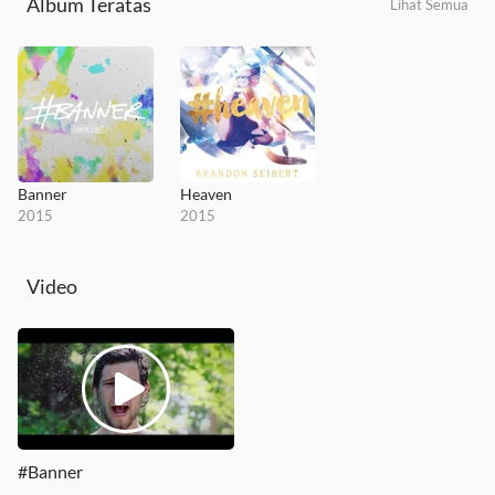
Album Teratas
Lihat Semua
Banner
Heaven
2015
2015
Video
#Banner