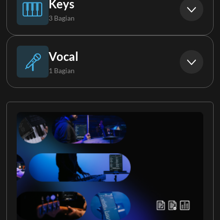
Keys
3 Bagian
Keys 1
Vocal
1 Bagian
Keys 2
Backing Vocals
Keys 3