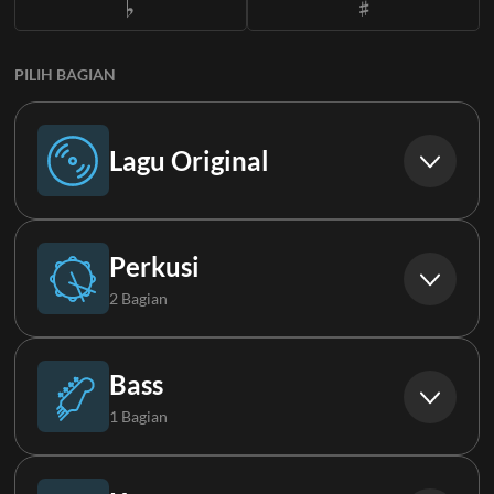
PILIH BAGIAN
Lagu Original
Lagu Original
Perkusi
2 Bagian
Drums
Bass
1 Bagian
FX
Synth Bass