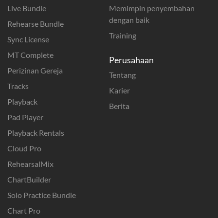
Live Bundle
Memimpin penyembahan
dengan baik
Rehearse Bundle
Training
Sync License
MT Complete
Perusahaan
Perizinan Gereja
Tentang
Tracks
Karier
Playback
Berita
Pad Player
Playback Rentals
Cloud Pro
RehearsalMix
ChartBuilder
Solo Practice Bundle
Chart Pro