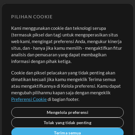
Template ProPresenter
Sound
PILIHAN COOKIE
Kami menggunakan cookie dan teknologi serupa
Pembelian
Akun
(termasuk piksel dan tag) untuk mengoperasikan situs
Beli Kredit
Masuk
web kami, mengingat preferensi Anda, mengukur kinerja
situs, dan - hanya jika kamu memilih - mengaktifkan fitur
Konten Gratis
Daftar
analisis dan pemasaran yang dapat membagikan
Permintaan Lagu
Lihat Keranjang
informasi dengan pihak ketiga.
Cookie dan piksel pelacakan yang tidak penting akan
Lain-lain
dimatikan kecuali jika kamu mengeklik Terima semua
Sesi
atau mengaktifkannya di Kelola preferensi. Kamu dapat
Kirimkan musik kamu
mengubah pilihanmu kapan saja dengan mengeklik
Preferensi Cookie
di bagian footer.
Playlist
MT Conference
Mengelola preferensi
Tolak yang tidak penting
Terima semua