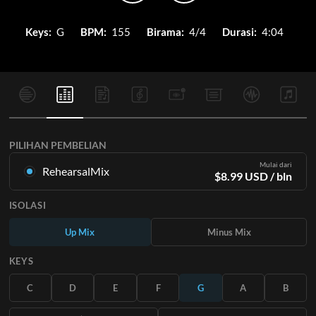
Keys:
G
BPM:
155
Birama:
4/4
Durasi:
4:04
PILIHAN PEMBELIAN
Mulai dari
RehearsalMix
$
8.99
USD
/ bln
Campuran yang dibuat dari Rekaman Master Asli. Tersedia
ISOLASI
dalam semua 12 tuts dengan campuran Naik dan Turun untuk
setiap bagian ditambah lagu aslinya.
Up Mix
Minus Mix
Pelajari Lebih Lanjut
KEYS
BERLANGGANAN
C
D
E
F
G
A
B