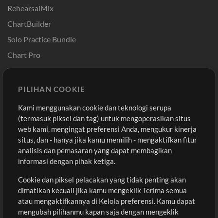
RehearsalMix
ChartBuilder
Solo Practice Bundle
Chart Pro
Template ProPresenter
Sound
PILIHAN COOKIE
Kami menggunakan cookie dan teknologi serupa
Pembelian
Akun
(termasuk piksel dan tag) untuk mengoperasikan situs
Beli Kredit
Masuk
web kami, mengingat preferensi Anda, mengukur kinerja
situs, dan - hanya jika kamu memilih - mengaktifkan fitur
Konten Gratis
Daftar
analisis dan pemasaran yang dapat membagikan
Permintaan Lagu
Lihat Keranjang
informasi dengan pihak ketiga.
Cookie dan piksel pelacakan yang tidak penting akan
Lain-lain
dimatikan kecuali jika kamu mengeklik Terima semua
Sesi
atau mengaktifkannya di Kelola preferensi. Kamu dapat
Kirimkan musik kamu
mengubah pilihanmu kapan saja dengan mengeklik