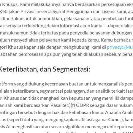
 Khusus , kami melakukannya hanya berdasarkan persetujuan eksp
ebijakan Privasi ini serta Syarat Penggunaan dan Lisensi kami, a
t diperlukan untuk pembuktian, pelaksanaan, atau pembelaan tunt
idak sengaja terkandung dalam informasi akun kamu — dapat diaks
termasuk namun tidak terbatas pada penyedia pelayanan dukungan
ujuan menyediakan pelayanan kami kepada kamu. Kamu berhak unt
gori Khusus kapan saja dengan menghubungi kami di
privacy@Mult
eabsahan pemrosesan apa pun yang telah dilakukan sebelum penar
 Keterlibatan, dan Segmentasi:
atform yang didukung kecerdasan buatan untuk menganalisis pe
laian keterlibatan, segmentasi pelanggan, dan analitik terkait (seca
ori Khusus dan tidak menghasilkan keputusan yang memiliki damp
n sah kami berdasarkan Pasal 6(1)(f) GDPR sebagai dasar hukum 
tingan tersebut dengan hak dan kebebasan kamu. Apabila Anali
sus (seperti data yang mengungkapkan afiliasi agama Kamu, ), ka
isis AI menghasilkan atau secara signifikan memengaruhi keput