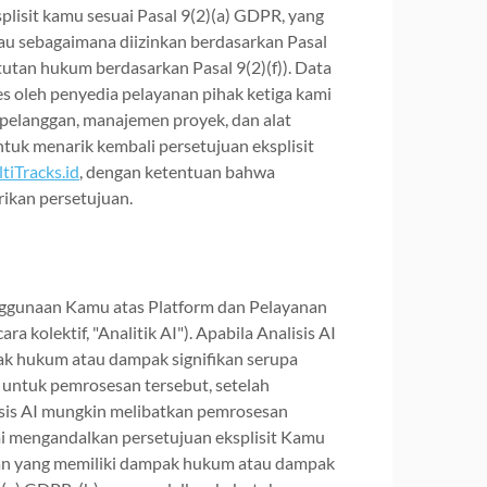
lisit kamu sesuai Pasal 9(2)(a) GDPR, yang
tau sebagaimana diizinkan berdasarkan Pasal
utan hukum berdasarkan Pasal 9(2)(f)). Data
es oleh penyedia pelayanan pihak ketiga kami
 pelanggan, manajemen proyek, dan alat
uk menarik kembali persetujuan eksplisit
iTracks.id
, dengan ketentuan bahwa
ikan persetujuan.
nggunaan Kamu atas Platform dan Pelayanan
ra kolektif, "Analitik AI"). Apabila Analisis AI
ak hukum atau dampak signifikan serupa
untuk pemrosesan tersebut, setelah
sis AI mungkin melibatkan pemrosesan
mi mengandalkan persetujuan eksplisit Kamu
usan yang memiliki dampak hukum atau dampak