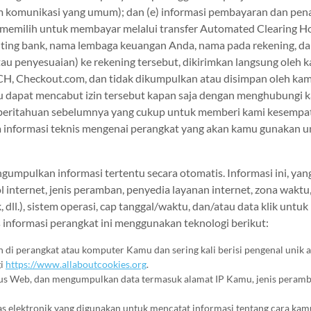
 komunikasi yang umum); dan (e) informasi pembayaran dan pen
u memilih untuk membayar melalui transfer Automated Clearing Ho
uting bank, nama lembaga keuangan Anda, nama pada rekening, da
t atau penyesuaian) ke rekening tersebut, dikirimkan langsung ol
ACH, Checkout.com, dan tidak dikumpulkan atau disimpan oleh kam
mu dapat mencabut izin tersebut kapan saja dengan menghubungi 
ritahuan sebelumnya yang cukup untuk memberi kami kesempata
 informasi teknis mengenai perangkat yang akan kamu gunakan u
gumpulkan informasi tertentu secara otomatis. Informasi ini, ya
nternet, jenis peramban, penyedia layanan internet, zona waktu, h
dll.), sistem operasi, cap tanggal/waktu, dan/atau data klik untuk
informasi perangkat ini menggunakan teknologi berikut:
 di perangkat atau komputer Kamu dan sering kali berisi pengenal unik 
gi
https://www.allaboutcookies.org
.
 Situs Web, dan mengumpulkan data termasuk alamat IP Kamu, jenis peram
kas elektronik yang digunakan untuk mencatat informasi tentang cara kam