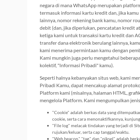
negara di mana WhatsApp merupakan platform
termasuk informasi kartu kredit dan, jika kam
lainnya, nomor rekening bank kamu, nomor ro
debit (dan, jika diperlukan, pencatatan kredi
ketiga kami untuk transaksi kartu kredit dan 
transfer dana elektronik berulang lainnya, ka
kami menerima permintaan kamu dengan pembe
Kami mungkin juga perlu mengetahui beberapa
kolektif, "Informasi Pribadi" kamu).
Seperti halnya kebanyakan situs web, kami men
Pribadi Kamu, dapat mencakup alamat protokol i
Platform kami (misalnya, halaman HTML, grafik, 
mengelola Platform. Kami mengumpulkan jenis 
"Cookie" adalah berkas data yang ditempatkan
cookie, serta cara menonaktifkannya, kunjun
"File log" melacak tindakan yang terjadi di
rujukan/keluar, serta cap tanggal/waktu.
"Web beacon," "tag," dan "piksel" adalah ber