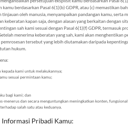
a) mengandalkan persetujuan eksplisit kamu berdasarkan Pasal 6(
 kamu berdasarkan Pasal 6(1)(b) GDPR, atau (c) memastikan ba
n tinjauan oleh manusia, menyampaikan pandangan kamu, serta m
 keberatan kapan saja, dengan alasan yang berkaitan dengan si
ntingan sah kami sesuai dengan Pasal 6(1)(f) GDPR, termasuk pro
 Setelah menerima keberatan yang sah, kami akan menghentikan p
pemrosesan tersebut yang lebih diutamakan daripada kepentinga
tutan hukum.
ena:
n kepada kami untuk melakukannya;
amu sesuai permintaan kamu;
ku bagi kami; dan
s-menerus dan secara menguntungkan meningkatkan konten, fungsionalit
erhadap salah satu atau keduanya.
Informasi Pribadi Kamu: