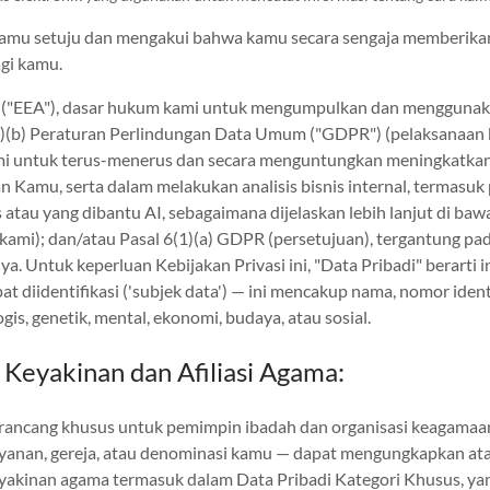
 kamu setuju dan mengakui bahwa kamu secara sengaja memberika
gi kamu.
a ("EEA"), dasar hukum kami untuk mengumpulkan dan menggunakan
6(1)(b) Peraturan Perlindungan Data Umum ("GDPR") (pelaksanaan
i untuk terus-menerus dan secara menguntungkan meningkatkan ko
Kamu, serta dalam melakukan analisis bisnis internal, termasuk p
atau yang dibantu AI, sebagaimana dijelaskan lebih lanjut di bawah
ami); dan/atau Pasal 6(1)(a) GDPR (persetujuan), tergantung pa
. Untuk keperluan Kebijakan Privasi ini, "Data Pribadi" berarti 
t diidentifikasi ('subjek data') — ini mencakup nama, nomor identi
ologis, genetik, mental, ekonomi, budaya, atau sosial.
 Keyakinan dan Afiliasi Agama:
rancang khusus untuk pemimpin ibadah dan organisasi keagamaan.
yanan, gereja, atau denominasi kamu — dapat mengungkapkan atau
akinan agama termasuk dalam Data Pribadi Kategori Khusus, yan