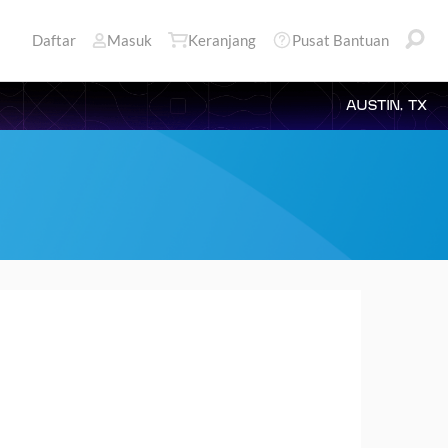
Daftar
Masuk
Keranjang
Pusat Bantuan
AUSTIN, TX