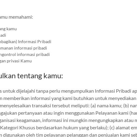
kamu memahami:
tang kamu
adi
bagikan) Informasi Pribadi
manan informasi pribadi
ontrol informasi pribadi
ngan privasi Kamu
ulkan tentang kamu:
es untuk dijelajahi tanpa perlu mengumpulkan Informasi Pribadi 
n memberikan informasi yang kami butuhkan untuk menyediakan
menyelesaikan transaksi tersebut meliputi: (a) nama kamu; (b) na
ngajukan pertanyaan atau ingin menggunakan Pelayanan kami (ha
anisasi keagamaan, informasi ini mungkin mengungkapkan atau m
Kategori Khusus berdasarkan hukum yang berlaku); (c) alamat em
digunakan oleh tim pelayanan pelanggan dan penjualan kami seb