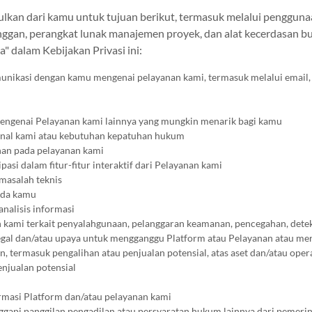
an dari kamu untuk tujuan berikut, termasuk melalui penggunaa
anggan, perangkat lunak manajemen proyek, dan alat kecerdasan bu
" dalam Kebijakan Privasi ini:
nikasi dengan kamu mengenai pelayanan kami, termasuk melalui email, t
ngenai Pelayanan kami lainnya yang mungkin menarik bagi kamu
nal kami atau kebutuhan kepatuhan hukum
an pada pelayanan kami
asi dalam fitur-fitur interaktif dari Pelayanan kami
masalah teknis
ada kamu
nalisis informasi
kami terkait penyalahgunaan, pelanggaran keamanan, pencegahan, deteksi
 ilegal dan/atau upaya untuk mengganggu Platform atau Pelayanan atau mer
 termasuk pengalihan atau penjualan potensial, atas aset dan/atau opera
njualan potensial
u
asi Platform dan/atau pelayanan kami
pi panggilan pengadilan atau persyaratan hukum lainnya dari pemerinta