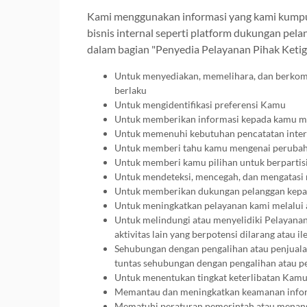
Kami menggunakan informasi yang kami kumpulk
bisnis internal seperti platform dukungan pel
dalam bagian "Penyedia Pelayanan Pihak Ketiga
Untuk menyediakan, memelihara, dan berkomu
berlaku
Untuk mengidentifikasi preferensi Kamu
Untuk memberikan informasi kepada kamu me
Untuk memenuhi kebutuhan pencatatan inter
Untuk memberi tahu kamu mengenai perubah
Untuk memberi kamu pilihan untuk berpartisip
Untuk mendeteksi, mencegah, dan mengatasi 
Untuk memberikan dukungan pelanggan kep
Untuk meningkatkan pelayanan kami melalui a
Untuk melindungi atau menyelidiki Pelayanan 
aktivitas lain yang berpotensi dilarang atau
Sehubungan dengan pengalihan atau penjualan,
tuntas sehubungan dengan pengalihan atau pe
Untuk menentukan tingkat keterlibatan Kam
Memantau dan meningkatkan keamanan inform
Mematuhi peraturan pemerintah atau menangga