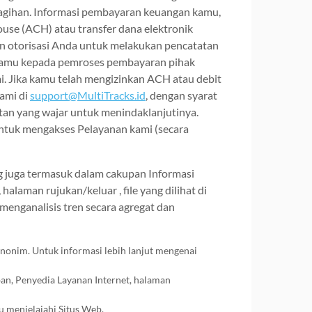
agihan. Informasi pembayaran keuangan kamu,
use (ACH) atau transfer dana elektronik
n otorisasi Anda untuk melakukan pencatatan
eh kamu kepada pemroses pembayaran pihak
i. Jika kamu telah mengizinkan ACH atau debit
kami di
support@MultiTracks.id
, dengan syarat
n yang wajar untuk menindaklanjutinya.
ntuk mengakses Pelayanan kami (secara
ng juga termasuk dalam cakupan Informasi
alaman rujukan/keluar , file yang dilihat di
 menganalisis tren secara agregat dan
anonim. Untuk informasi lebih lanjut mengenai
ban, Penyedia Layanan Internet, halaman
u menjelajahi Situs Web.