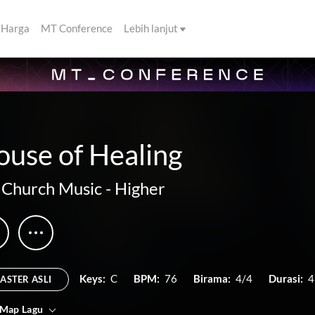
Harga
MT Conference
Lebih lanjut
use of Healing
 Church Music
-
Higher
Keys:
C
BPM:
76
Birama:
4/4
Durasi:
4
ASTER ASLI
 Map Lagu