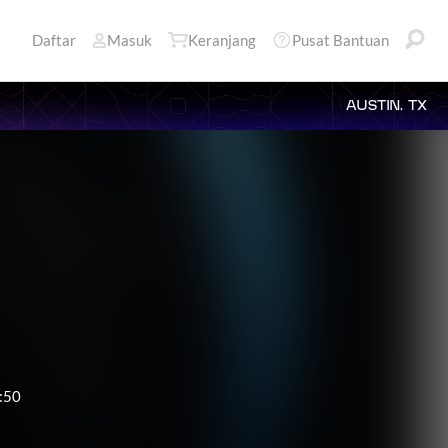
Daftar
Masuk
Keranjang
Pusat Bantuan
AUSTIN, TX
:50