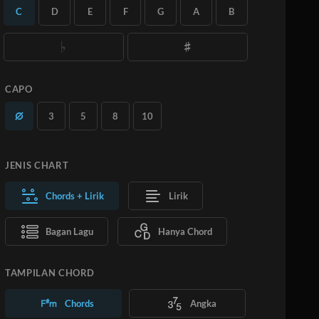
kunci.
C
D
E
F
G
A
B
sebanyak yang kamu inginkan.
Pelajari Lebih Lanjut
Pelajari Lebih Lanjut
BERLANGGANAN
TAMBAHKAN KE KERANJANG
CAPO
3
5
8
10
JENIS CHART
Chords + Lirik
Lirik
Bagan Lagu
Hanya Chord
TAMPILAN CHORD
Chords
Angka