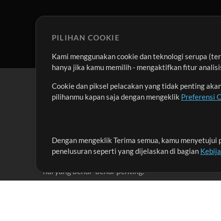
PILIHAN COOKIE
Kami menggunakan cookie dan teknologi serupa (term
hanya jika kamu memilih - mengaktifkan fitur anali
Cookie dan piksel pelacakan yang tidak penting ak
pilihanmu kapan saja dengan mengeklik
Preferensi 
Dengan mengeklik Terima semua, kamu menyetujui p
Misi kami adalah melayani para pemimpin pujian di 
penelusuran seperti yang dijelaskan di bagian
Kebij
menciptakan materi yang membantu mereka memaks
hal yang benar-benar penting.