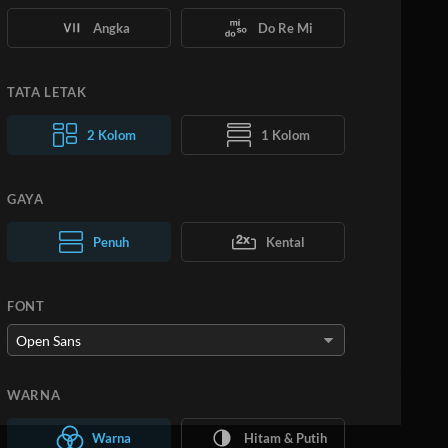
Angka
Do Re Mi
TATA LETAK
2 Kolom
1 Kolom
GAYA
Teks Normal
Penuh
Teks Besar
Kental
FONT
WARNA
Warna
Hitam & Putih