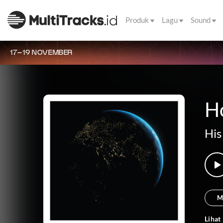
Produk
Lagu
Sound
17–19 NOVEMBER
Ho
His
M
Lihat