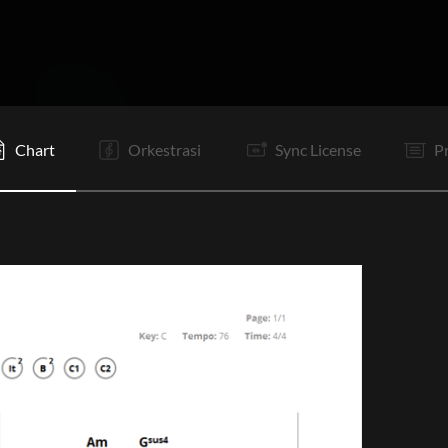
I
Vp
V
Pc
C1
C2
C2
Vp
V2
C1
C2
C2
Chart
Orkestrasi
Sync License
P