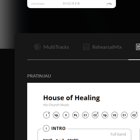
I
MultiTracks
RehearsalMix
PRATINJAU