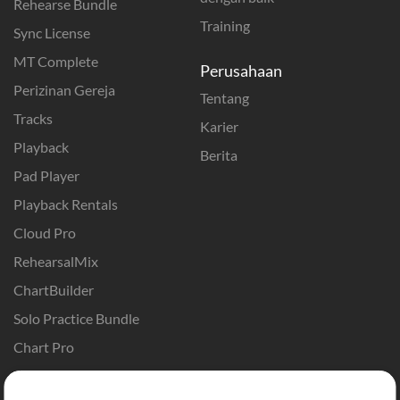
Rehearse Bundle
Training
Sync License
MT Complete
Perusahaan
Perizinan Gereja
Tentang
Tracks
Karier
Playback
Berita
Pad Player
Playback Rentals
Cloud Pro
RehearsalMix
ChartBuilder
Solo Practice Bundle
Chart Pro
Template ProPresenter