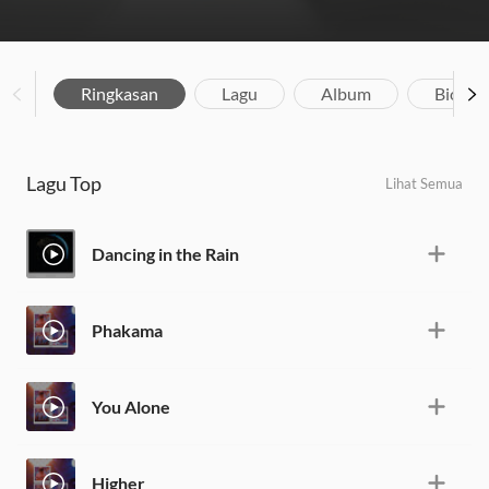
Ringkasan
Lagu
Album
Biograf
Lagu Top
Lihat Semua
Dancing in the Rain
Phakama
You Alone
Higher