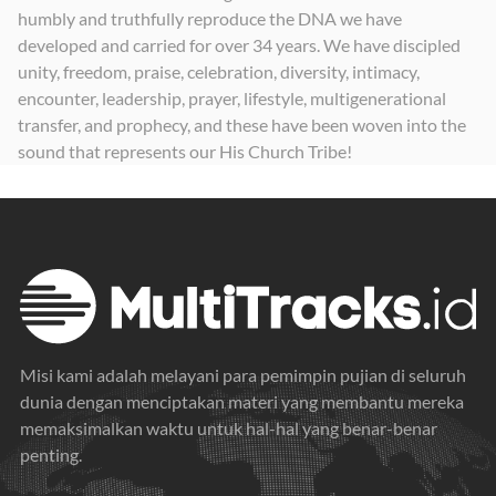
humbly and truthfully reproduce the DNA we have
developed and carried for over 34 years. We have discipled
unity, freedom, praise, celebration, diversity, intimacy,
encounter, leadership, prayer, lifestyle, multigenerational
transfer, and prophecy, and these have been woven into the
sound that represents our His Church Tribe!
Misi kami adalah melayani para pemimpin pujian di seluruh
dunia dengan menciptakan materi yang membantu mereka
memaksimalkan waktu untuk hal-hal yang benar-benar
penting.