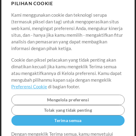
Sound
PILIHAN COOKIE
Kami menggunakan cookie dan teknologi serupa
Pembelian
Akun
(termasuk piksel dan tag) untuk mengoperasikan situs
Beli Kredit
Masuk
web kami, mengingat preferensi Anda, mengukur kinerja
situs, dan - hanya jika kamu memilih - mengaktifkan fitur
Konten Gratis
Daftar
analisis dan pemasaran yang dapat membagikan
Permintaan Lagu
Lihat Keranjang
informasi dengan pihak ketiga.
Cookie dan piksel pelacakan yang tidak penting akan
Lain-lain
dimatikan kecuali jika kamu mengeklik Terima semua
Sesi
atau mengaktifkannya di Kelola preferensi. Kamu dapat
Kirimkan musik kamu
mengubah pilihanmu kapan saja dengan mengeklik
Preferensi Cookie
di bagian footer.
Playlist
MT Conference
Mengelola preferensi
Tolak yang tidak penting
Terima semua
Dengan mengeklik Terima semua, kamu menyetujui