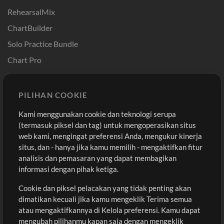
RehearsalMix
ChartBuilder
Solo Practice Bundle
Chart Pro
Template ProPresenter
Sound
PILIHAN COOKIE
Kami menggunakan cookie dan teknologi serupa
Pembelian
Akun
(termasuk piksel dan tag) untuk mengoperasikan situs
Beli Kredit
Masuk
web kami, mengingat preferensi Anda, mengukur kinerja
situs, dan - hanya jika kamu memilih - mengaktifkan fitur
Konten Gratis
Daftar
analisis dan pemasaran yang dapat membagikan
Permintaan Lagu
Lihat Keranjang
informasi dengan pihak ketiga.
Cookie dan piksel pelacakan yang tidak penting akan
Lain-lain
dimatikan kecuali jika kamu mengeklik Terima semua
Sesi
atau mengaktifkannya di Kelola preferensi. Kamu dapat
Kirimkan musik kamu
mengubah pilihanmu kapan saja dengan mengeklik