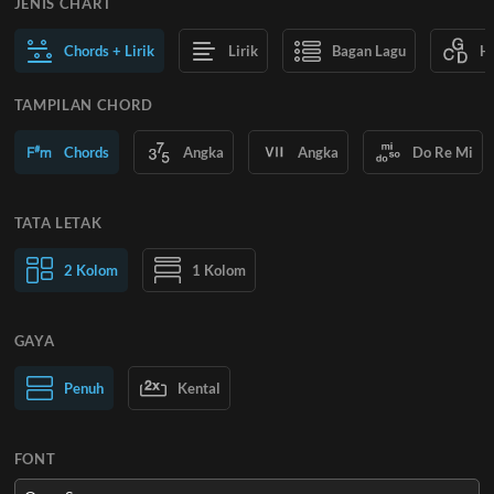
JENIS CHART
Chords + Lirik
Lirik
Bagan Lagu
H
TAMPILAN CHORD
Chords
Angka
Angka
Do Re Mi
TATA LETAK
2 Kolom
1 Kolom
GAYA
Teks Normal
Penuh
Kental
Teks Besar
FONT