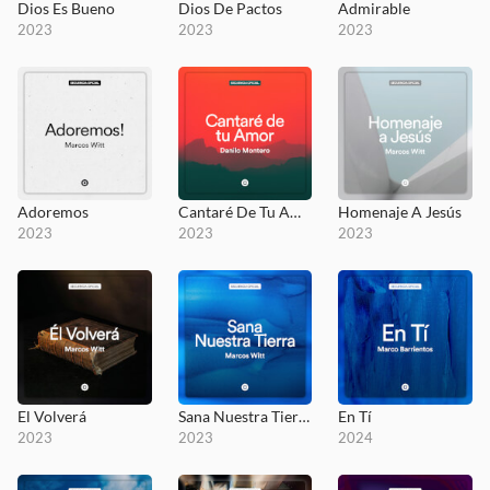
Dios Es Bueno
Dios De Pactos
Admirable
2023
2023
2023
Adoremos
Cantaré De Tu Amor
Homenaje A Jesús
2023
2023
2023
El Volverá
Sana Nuestra Tierra
En Tí
2023
2023
2024