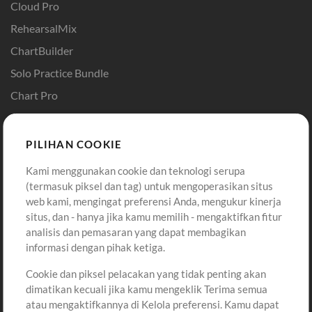
Cloud Pro
RehearsalMix
ChartBuilder
Solo Practice Bundle
Chart Pro
Template ProPresenter
Sound
PILIHAN COOKIE
Kami menggunakan cookie dan teknologi serupa
Pembelian
Akun
(termasuk piksel dan tag) untuk mengoperasikan situs
Beli Kredit
Masuk
web kami, mengingat preferensi Anda, mengukur kinerja
situs, dan - hanya jika kamu memilih - mengaktifkan fitur
Konten Gratis
Daftar
analisis dan pemasaran yang dapat membagikan
Permintaan Lagu
Lihat Keranjang
informasi dengan pihak ketiga.
Cookie dan piksel pelacakan yang tidak penting akan
Lain-lain
dimatikan kecuali jika kamu mengeklik Terima semua
Sesi
atau mengaktifkannya di Kelola preferensi. Kamu dapat