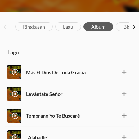
Ringkasan
Lagu
Album
Biograf
Lagu
Más El Dios De Toda Gracia
Levántate Señor
Temprano Yo Te Buscaré
¡Alabadle!