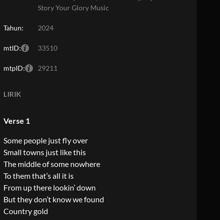
Story Your Glory Music
Tahun:
2024
mtID:
33510
mtpID:
29211
LIRIK
Verse 1
Some people just fly over
Small towns just like this
The middle of some nowhere
To them that’s all it is
From up there lookin’ down
But they don’t know we found
Country gold