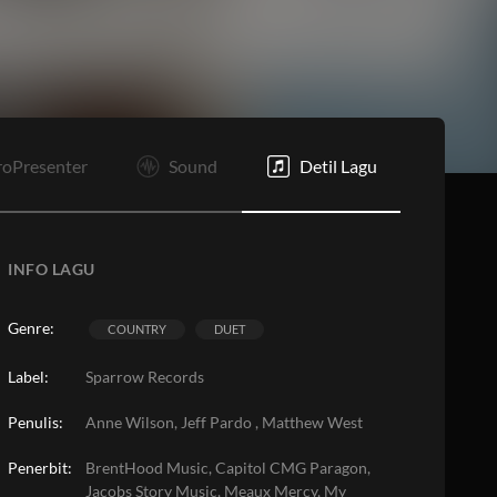
roPresenter
Sound
Detil Lagu
INFO LAGU
Genre:
COUNTRY
DUET
Label:
Sparrow Records
Penulis:
Anne Wilson, Jeff Pardo , Matthew West
Penerbit:
BrentHood Music, Capitol CMG Paragon,
Jacobs Story Music, Meaux Mercy, My