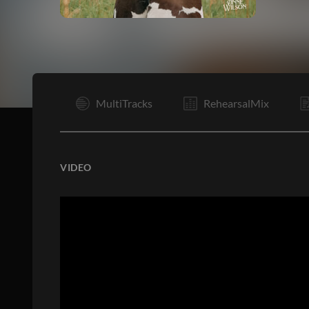
I
MultiTracks
RehearsalMix
VIDEO