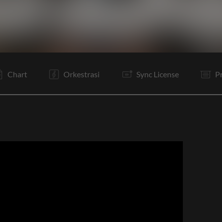
V1
V2
C
Ta
V3
C
B
C
Rf
E
Chart
Orkestrasi
Sync License
P