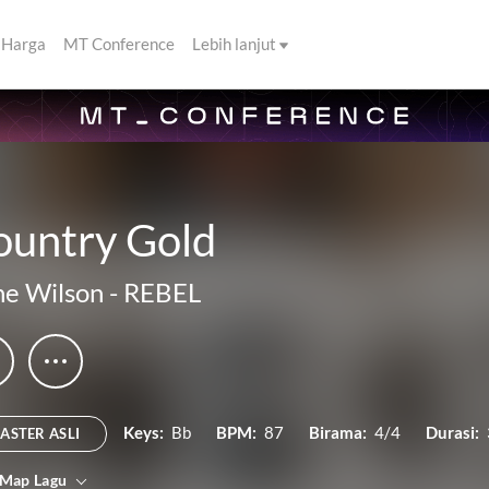
Harga
MT Conference
Lebih lanjut
ountry Gold
e Wilson
-
REBEL
Keys:
Bb
BPM:
87
Birama:
4/4
Durasi:
ASTER ASLI
 Map Lagu