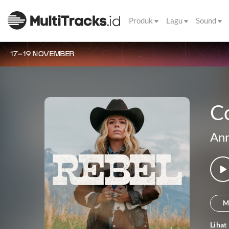
Produk
Lagu
Sound
17–19 NOVEMBER
C
Ann
M
Lihat