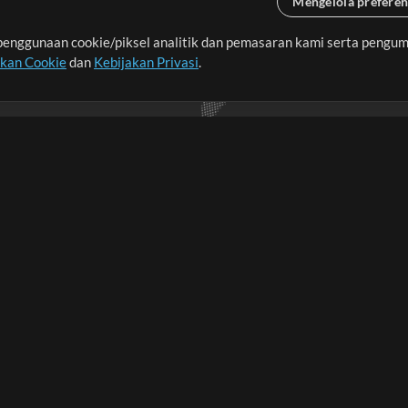
Mengelola preferen
enggunaan cookie/piksel analitik dan pemasaran kami serta pengum
seluruh dunia dengan
akan Cookie
dan
Kebijakan Privasi
.
imalkan waktu untuk hal-
Pembelian
Akun
B
Beli Kredit
Masuk
an
Konten Gratis
Daftar
Permintaan Lagu
Lihat Keranjang
A
L
Lain-lain
Sesi