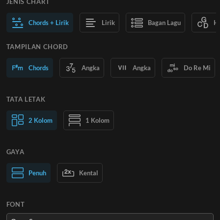
JENIS CHART
Chords + Lirik
Lirik
Bagan Lagu
H
TAMPILAN CHORD
Chords
Angka
Angka
Do Re Mi
TATA LETAK
2 Kolom
1 Kolom
GAYA
Teks Normal
Penuh
Kental
Teks Besar
FONT