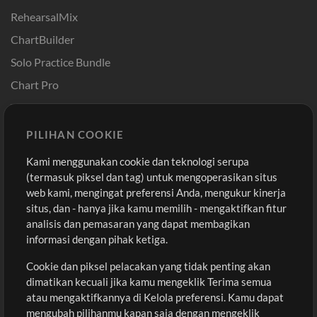
RehearsalMix
ChartBuilder
Solo Practice Bundle
Chart Pro
Template ProPresenter
Sound
PILIHAN COOKIE
Kami menggunakan cookie dan teknologi serupa
Pembelian
Akun
(termasuk piksel dan tag) untuk mengoperasikan situs
Beli Kredit
Masuk
web kami, mengingat preferensi Anda, mengukur kinerja
situs, dan - hanya jika kamu memilih - mengaktifkan fitur
Konten Gratis
Daftar
analisis dan pemasaran yang dapat membagikan
Permintaan Lagu
Lihat Keranjang
informasi dengan pihak ketiga.
Cookie dan piksel pelacakan yang tidak penting akan
Lain-lain
dimatikan kecuali jika kamu mengeklik Terima semua
Sesi
atau mengaktifkannya di Kelola preferensi. Kamu dapat
Kirimkan musik kamu
mengubah pilihanmu kapan saja dengan mengeklik