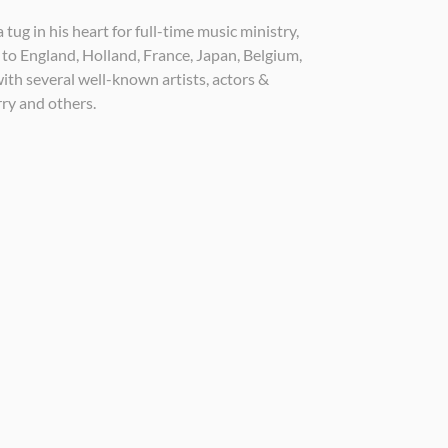
ug in his heart for full-time music ministry,
 to England, Holland, France, Japan, Belgium,
ith several well-known artists, actors &
ry and others.