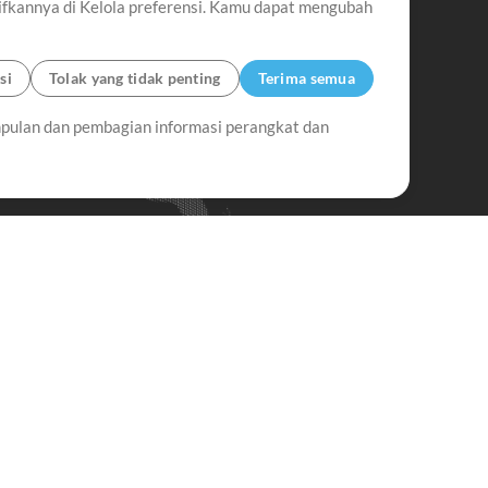
ifkannya di Kelola preferensi. Kamu dapat mengubah
si
Tolak yang tidak penting
Terima semua
pulan dan pembagian informasi perangkat dan
Up Mix
Minus Mix
Memulai
erlangganan Buletin
MultiTracks.id
Berlangganan
da Masalah?