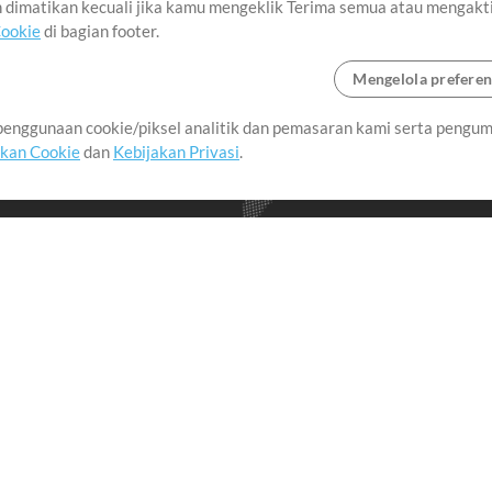
an dimatikan kecuali jika kamu mengeklik Terima semua atau mengakt
Cookie
di bagian footer.
Mengelola preferen
enggunaan cookie/piksel analitik dan pemasaran kami serta pengum
seluruh dunia dengan
akan Cookie
dan
Kebijakan Privasi
.
imalkan waktu untuk hal-
Pembelian
Akun
B
Beli Kredit
Masuk
an
Konten Gratis
Daftar
Permintaan Lagu
Lihat Keranjang
A