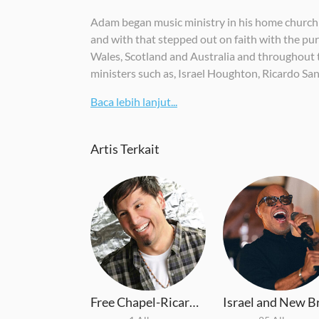
Adam began music ministry in his home church at 
and with that stepped out on faith with the pur
Wales, Scotland and Australia and throughout t
ministers such as, Israel Houghton, Ricardo Sa
Baca lebih lanjut...
Artis Terkait
Free Chapel-Ricardo Sanchez