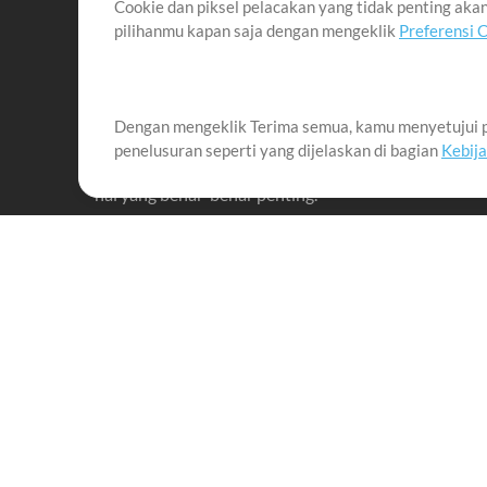
Cookie dan piksel pelacakan yang tidak penting ak
pilihanmu kapan saja dengan mengeklik
Preferensi 
Dengan mengeklik Terima semua, kamu menyetujui p
Misi kami adalah melayani para pemimpin pujian di 
penelusuran seperti yang dijelaskan di bagian
Kebij
menciptakan materi yang membantu mereka memaks
hal yang benar-benar penting.
Up Mix
Produk
Materi
MultiTracks One
Lagu
Live Bundle
Memimpin penyembah
dengan baik
Rehearse Bundle
Training