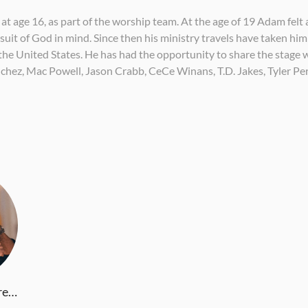
age 16, as part of the worship team. At the age of 19 Adam felt a t
suit of God in mind. Since then his ministry travels have taken him
he United States. He has had the opportunity to share the stage w
nchez, Mac Powell, Jason Crabb, CeCe Winans, T.D. Jakes, Tyler Per
Israel and New Breed