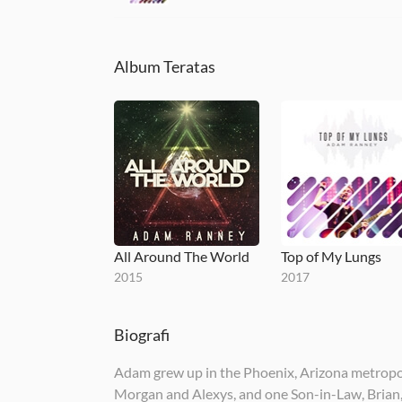
Album Teratas
All Around The World
Top of My Lungs
2015
2017
Biografi
Adam grew up in the Phoenix, Arizona metropoli
Morgan and Alexys, and one Son-in-Law, Brian,