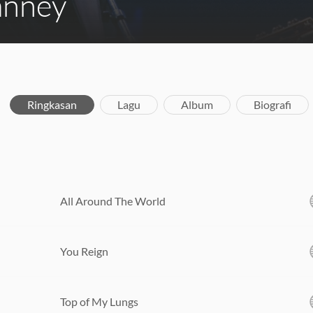
anney
Ringkasan
Lagu
Album
Biografi
All Around The World
You Reign
Top of My Lungs