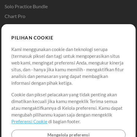
Solo Practice Bundle
Chart Pro
Template ProPresenter
Sound
PILIHAN COOKIE
Kami menggunakan cookie dan teknologi serupa
Pembelian
Akun
(termasuk piksel dan tag) untuk mengoperasikan situs
Beli Kredit
Masuk
web kami, mengingat preferensi Anda, mengukur kinerja
situs, dan - hanya jika kamu memilih - mengaktifkan fitur
Konten Gratis
Daftar
analisis dan pemasaran yang dapat membagikan
Permintaan Lagu
Lihat Keranjang
informasi dengan pihak ketiga.
Cookie dan piksel pelacakan yang tidak penting akan
Lain-lain
dimatikan kecuali jika kamu mengeklik Terima semua
Sesi
atau mengaktifkannya di Kelola preferensi. Kamu dapat
Kirimkan musik kamu
mengubah pilihanmu kapan saja dengan mengeklik
Preferensi Cookie
di bagian footer.
Playlist
MT Conference
Mengelola preferensi