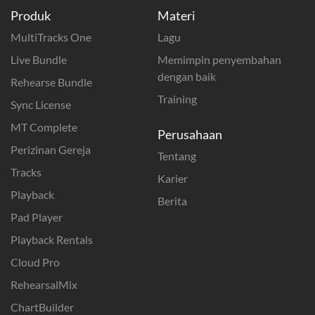
Produk
Materi
MultiTracks One
Lagu
Live Bundle
Memimpin penyembahan
dengan baik
Rehearse Bundle
Training
Sync License
MT Complete
Perusahaan
Perizinan Gereja
Tentang
Tracks
Karier
Playback
Berita
Pad Player
Playback Rentals
Cloud Pro
RehearsalMix
ChartBuilder