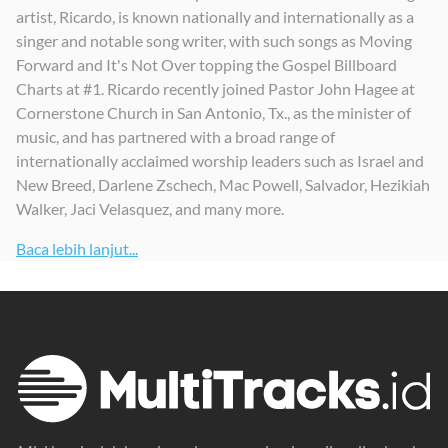
artist, Ricardo, is known nationally and internationally as a
singer and notable song writer, with such songs as Moving
Forward and It's Not Over topping the Gospel Billboard
Charts at #1. Ricardo recently joined Pastor John Hagee at
Cornerstone Church in San Antonio, Tx., as the minister of
music, and has partnered with a broad range of
internationally acclaimed worship leaders such as Israel and
New Breed, Darlene Zschech, Mac Powell, Salvador, Hezikiah
Walker, Jaci Velasquez, and many more.
Baca lebih lanjut...