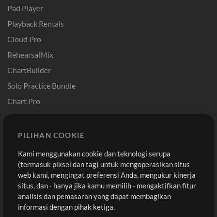
Pad Player
Playback Rentals
Cloud Pro
RehearsalMix
ChartBuilder
Solo Practice Bundle
Chart Pro
Template ProPresenter
Sound
PILIHAN COOKIE
Kami menggunakan cookie dan teknologi serupa
Pembelian
Akun
(termasuk piksel dan tag) untuk mengoperasikan situs
Beli Kredit
Masuk
web kami, mengingat preferensi Anda, mengukur kinerja
situs, dan - hanya jika kamu memilih - mengaktifkan fitur
Konten Gratis
Daftar
analisis dan pemasaran yang dapat membagikan
Permintaan Lagu
Lihat Keranjang
informasi dengan pihak ketiga.