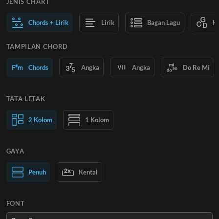
JENIS CHART
Chords + Lirik
Lirik
Bagan Lagu
H
TAMPILAN CHORD
Chords
Angka
Angka
Do Re Mi
TATA LETAK
2 Kolom
1 Kolom
GAYA
Teks Normal
Penuh
Kental
Teks Besar
FONT