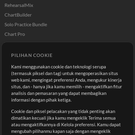
RehearsalMix
ChartBuilder
Solo Practice Bundle
Chart Pro
Template ProPresenter
Sound
PILIHAN COOKIE
Kami menggunakan cookie dan teknologi serupa
Pembelian
Akun
(termasuk piksel dan tag) untuk mengoperasikan situs
Beli Kredit
Masuk
web kami, mengingat preferensi Anda, mengukur kinerja
situs, dan - hanya jika kamu memilih - mengaktifkan fitur
Konten Gratis
Daftar
analisis dan pemasaran yang dapat membagikan
Permintaan Lagu
Lihat Keranjang
informasi dengan pihak ketiga.
Cookie dan piksel pelacakan yang tidak penting akan
Lain-lain
dimatikan kecuali jika kamu mengeklik Terima semua
Sesi
atau mengaktifkannya di Kelola preferensi. Kamu dapat
Kirimkan musik kamu
mengubah pilihanmu kapan saja dengan mengeklik