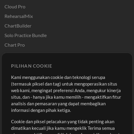
Cloud Pro
RehearsalMix
ChartBuilder
Solo Practice Bundle
Chart Pro
Template ProPresenter
Sound
PILIHAN COOKIE
Kami menggunakan cookie dan teknologi serupa
Pembelian
Akun
(termasuk piksel dan tag) untuk mengoperasikan situs
Beli Kredit
Masuk
web kami, mengingat preferensi Anda, mengukur kinerja
situs, dan - hanya jika kamu memilih - mengaktifkan fitur
Konten Gratis
Daftar
analisis dan pemasaran yang dapat membagikan
Permintaan Lagu
Lihat Keranjang
informasi dengan pihak ketiga.
Cookie dan piksel pelacakan yang tidak penting akan
Lain-lain
dimatikan kecuali jika kamu mengeklik Terima semua
Sesi