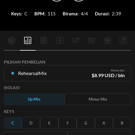
Keys:
C
BPM:
115
Birama:
4/4
Durasi:
2:39
PILIHAN PEMBELIAN
Mulai dari
RehearsalMix
$
8.99
USD
/ bln
Campuran yang dibuat dari Rekaman Master Asli. Tersedia
ISOLASI
dalam semua 12 tuts dengan campuran Naik dan Turun untuk
setiap bagian ditambah lagu aslinya.
Up Mix
Minus Mix
Pelajari Lebih Lanjut
KEYS
BERLANGGANAN
C
D
E
F
G
A
B