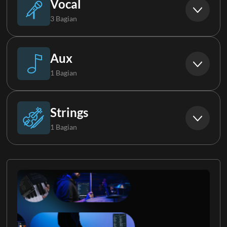
Vocal
3 Bagian
Backing Vocals 1
Aux
1 Bagian
Backing Vocals 2
Mandolin
Strings
1 Bagian
Backing Vocals 3
Violin