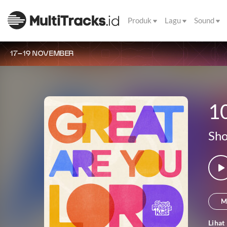
Produk
Lagu
Sound
17–19 NOVEMBER
1
Sho
M
Lihat