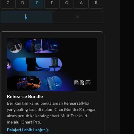
BERLANGGANAN
C
D
E
F
G
A
B
Rehearse Bundle
Berikan tim kamu pengalaman RehearsalMix
yang paling kuat di dalam ChartBuilder® dengan
akses penuh ke katalog chart MultiTracks.id
melalui Chart Pro.
Pelajari Lebih Lanjut