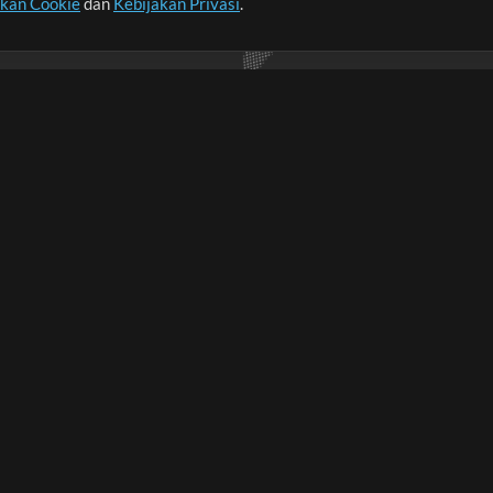
akan Cookie
dan
Kebijakan Privasi
.
imalkan waktu untuk hal-
Pembelian
Akun
B
Beli Kredit
Masuk
an
Konten Gratis
Daftar
Permintaan Lagu
Lihat Keranjang
A
L
Lain-lain
Sesi
Kirimkan musik kamu
Playlist