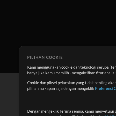
PILIHAN COOKIE
Kami menggunakan cookie dan teknologi serupa (term
hanya jika kamu memilih - mengaktifkan fitur anali
Cookie dan piksel pelacakan yang tidak penting ak
pilihanmu kapan saja dengan mengeklik
Preferensi 
Dengan mengeklik Terima semua, kamu menyetujui p
Misi kami adalah melayani para pemimpin pujian di 