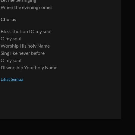
When the evening comes
Chorus
Bless the Lord O my soul
O my soul
Worship His holy Name
Sing like never before
O my soul
I’ll worship Your holy Name