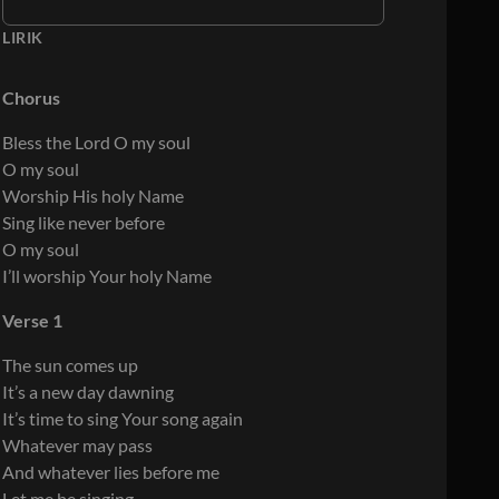
LIRIK
Chorus
Bless the Lord O my soul
O my soul
Worship His holy Name
Sing like never before
O my soul
I’ll worship Your holy Name
Verse 1
The sun comes up
It’s a new day dawning
It’s time to sing Your song again
Whatever may pass
And whatever lies before me
Let me be singing