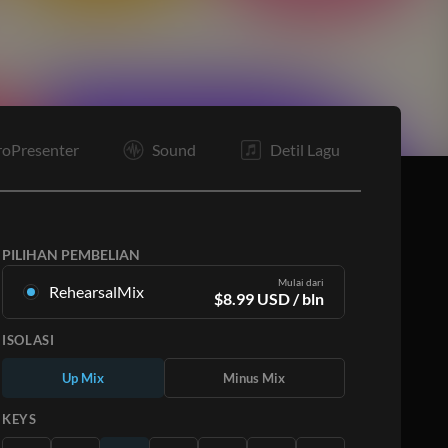
E
roPresenter
Sound
Detil Lagu
PILIHAN PEMBELIAN
Mulai dari
RehearsalMix
$
8.99
USD
/ bln
Campuran yang dibuat dari Rekaman Master
ISOLASI
Asli. Tersedia dalam semua 12 tuts dengan
campuran Naik dan Turun untuk setiap bagian
Up Mix
Minus Mix
ditambah lagu aslinya.
Pelajari Lebih Lanjut
KEYS