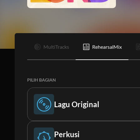
I
MultiTracks
RehearsalMix
PILIH BAGIAN
Lagu Original
Lagu Original
Perkusi