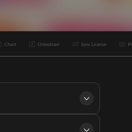
C
Ta
V1
C
V2
C
V3
Vp
C
C
Tg
Tg
Chart
Orkestrasi
Sync License
P