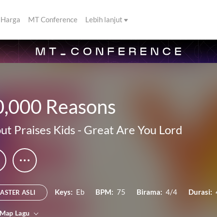
Harga
MT Conference
Lebih lanjut
0,000 Reasons
ut Praises Kids
-
Great Are You Lord
Keys:
Eb
BPM:
75
Birama:
4/4
Durasi:
ASTER ASLI
 Map Lagu