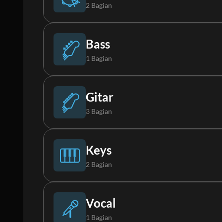
2 Bagian
Loop
Bass
1 Bagian
Synth Loop
Synth Bass
Gitar
3 Bagian
Akustik Gitar
Keys
2 Bagian
Gitar Elektrik 1
Piano
Vocal
1 Bagian