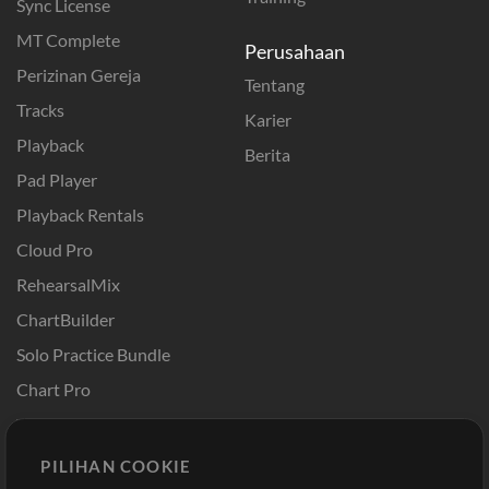
Sync License
MT Complete
Perusahaan
Perizinan Gereja
Tentang
Tracks
Karier
Playback
Berita
Pad Player
Playback Rentals
Cloud Pro
RehearsalMix
ChartBuilder
Solo Practice Bundle
Chart Pro
Template ProPresenter
Sound
PILIHAN COOKIE