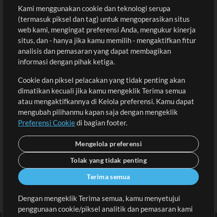
Kami menggunakan cookie dan teknologi serupa
Pembelian
Akun
(termasuk piksel dan tag) untuk mengoperasikan situs
Beli Kredit
Masuk
web kami, mengingat preferensi Anda, mengukur kinerja
situs, dan - hanya jika kamu memilih - mengaktifkan fitur
Konten Gratis
Daftar
analisis dan pemasaran yang dapat membagikan
Permintaan Lagu
Lihat Keranjang
informasi dengan pihak ketiga.
Cookie dan piksel pelacakan yang tidak penting akan
Lain-lain
dimatikan kecuali jika kamu mengeklik Terima semua
Sesi
atau mengaktifkannya di Kelola preferensi. Kamu dapat
Kirimkan musik kamu
mengubah pilihanmu kapan saja dengan mengeklik
Preferensi Cookie
di bagian footer.
Playlist
MT Conference
Mengelola preferensi
Tolak yang tidak penting
Terima semua
Dengan mengeklik Terima semua, kamu menyetujui
penggunaan cookie/piksel analitik dan pemasaran kami