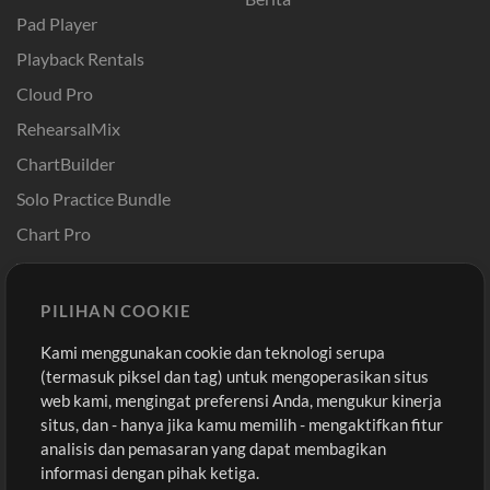
Pad Player
Playback Rentals
Cloud Pro
RehearsalMix
ChartBuilder
Solo Practice Bundle
Chart Pro
Template ProPresenter
Sound
PILIHAN COOKIE
Kami menggunakan cookie dan teknologi serupa
Pembelian
Akun
(termasuk piksel dan tag) untuk mengoperasikan situs
Beli Kredit
Masuk
web kami, mengingat preferensi Anda, mengukur kinerja
situs, dan - hanya jika kamu memilih - mengaktifkan fitur
Konten Gratis
Daftar
analisis dan pemasaran yang dapat membagikan
Permintaan Lagu
Lihat Keranjang
informasi dengan pihak ketiga.