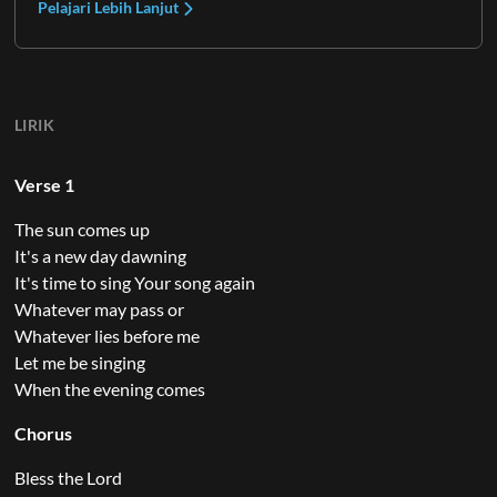
Pelajari Lebih Lanjut
LIRIK
Verse 1
The sun comes up
It's a new day dawning
It's time to sing Your song again
Whatever may pass or
Whatever lies before me
Let me be singing
When the evening comes
Chorus
Bless the Lord