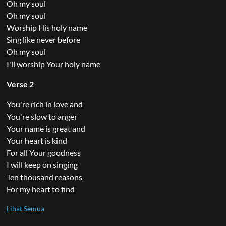
Oh my soul
Oh my soul
Worship His holy name
Sing like never before
Oh my soul
I'll worship Your holy name
Verse 2
You're rich in love and
You're slow to anger
Your name is great and
Your heart is kind
For all Your goodness
I will keep on singing
Ten thousand reasons
For my heart to find