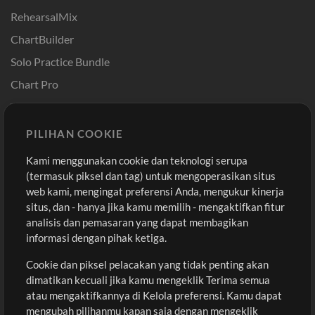
RehearsalMix
ChartBuilder
Solo Practice Bundle
Chart Pro
Template ProPresenter
Sound
PILIHAN COOKIE
Kami menggunakan cookie dan teknologi serupa
Pembelian
Akun
(termasuk piksel dan tag) untuk mengoperasikan situs
Beli Kredit
Masuk
web kami, mengingat preferensi Anda, mengukur kinerja
situs, dan - hanya jika kamu memilih - mengaktifkan fitur
Konten Gratis
Daftar
analisis dan pemasaran yang dapat membagikan
Permintaan Lagu
Lihat Keranjang
informasi dengan pihak ketiga.
Cookie dan piksel pelacakan yang tidak penting akan
Lain-lain
dimatikan kecuali jika kamu mengeklik Terima semua
Sesi
atau mengaktifkannya di Kelola preferensi. Kamu dapat
Kirimkan musik kamu
mengubah pilihanmu kapan saja dengan mengeklik