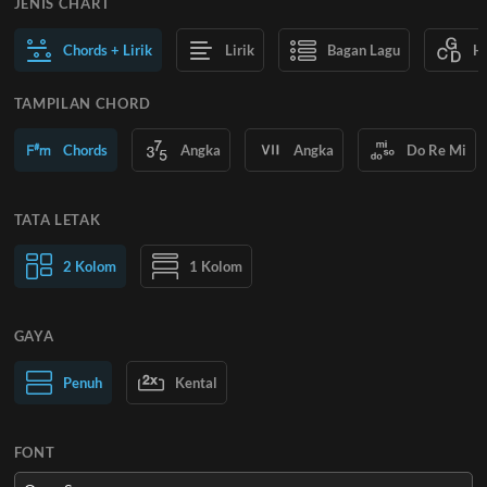
JENIS CHART
Chords + Lirik
Lirik
Bagan Lagu
H
TAMPILAN CHORD
Chords
Angka
Angka
Do Re Mi
TATA LETAK
2 Kolom
1 Kolom
GAYA
Teks Normal
Penuh
Kental
Teks Besar
FONT