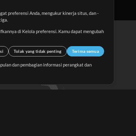
t preferensi Anda, mengukur kinerja situs, dan -
iga.
ifkannya di Kelola preferensi. Kamu dapat mengubah
si
Tolak yang tidak penting
Terima semua
pulan dan pembagian informasi perangkat dan
Up Mix
Minus Mix
Memulai
erlangganan Buletin
MultiTracks.id