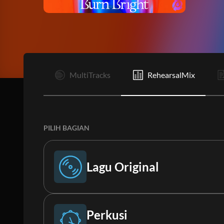
I
MultiTracks
RehearsalMix
PILIH BAGIAN
Lagu Original
Lagu Original
Perkusi