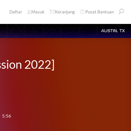
Daftar
Masuk
Keranjang
Pusat Bantuan
AUSTIN, TX
ssion 2022]
:
5:56