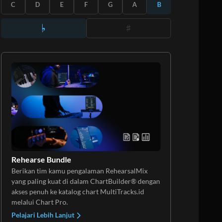
BERLANGGANAN
C
D
E
F
G
A
B
Rehearse Bundle
Berikan tim kamu pengalaman RehearsalMix
yang paling kuat di dalam ChartBuilder® dengan
akses penuh ke katalog chart MultiTracks.id
melalui Chart Pro.
Pelajari Lebih Lanjut