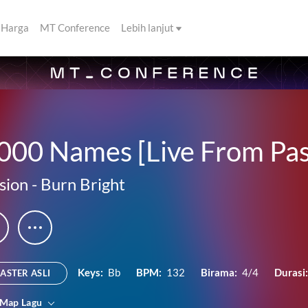
Harga
MT Conference
Lebih lanjut
,000 Names [Live From Pa
sion
-
Burn Bright
Keys:
Bb
BPM:
132
Birama:
4/4
Durasi
ASTER ASLI
 Map Lagu