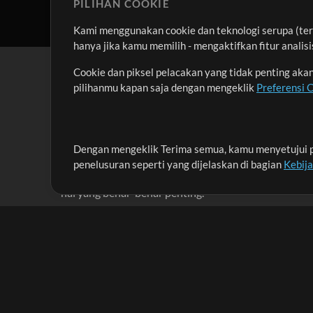
PILIHAN COOKIE
Kami menggunakan cookie dan teknologi serupa (term
hanya jika kamu memilih - mengaktifkan fitur anali
Cookie dan piksel pelacakan yang tidak penting ak
pilihanmu kapan saja dengan mengeklik
Preferensi 
Dengan mengeklik Terima semua, kamu menyetujui p
Misi kami adalah melayani para pemimpin pujian di 
penelusuran seperti yang dijelaskan di bagian
Kebij
menciptakan materi yang membantu mereka memaks
hal yang benar-benar penting.
Up Mix
Produk
Materi