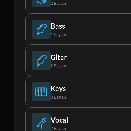
2 Bagian
Drums (Live)
Bass
1 Bagian
Loop
Bass
Gitar
2 Bagian
Gitar Elektrik 1
Keys
3 Bagian
Gitar Elektrik 2
Piano
Vocal
2 Bagian