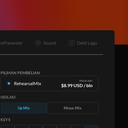
B3
C3
C1
C2
Ta
Bd
C1
C2
E
roPresenter
Sound
Detil Lagu
PILIHAN PEMBELIAN
Mulai dari
RehearsalMix
$
8.99
USD
/ bln
Campuran yang dibuat dari Rekaman Master
ISOLASI
Asli. Tersedia dalam semua 12 tuts dengan
campuran Naik dan Turun untuk setiap bagian
Up Mix
Minus Mix
ditambah lagu aslinya.
Pelajari Lebih Lanjut
KEYS