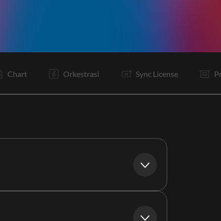
V1
V2
C1
C2
Ta
V3
V
C1
C2
Ta
B1
B2
Chart
Orkestrasi
Sync License
P