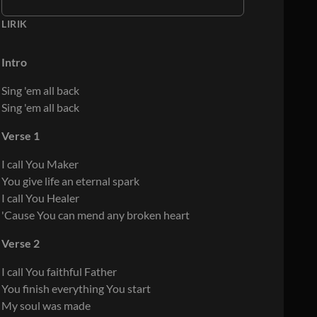
LIRIK
Intro
Sing 'em all back
Sing 'em all back
Verse 1
I call You Maker
You give life an eternal spark
I call You Healer
'Cause You can mend any broken heart
Verse 2
I call You faithful Father
You finish everything You start
My soul was made