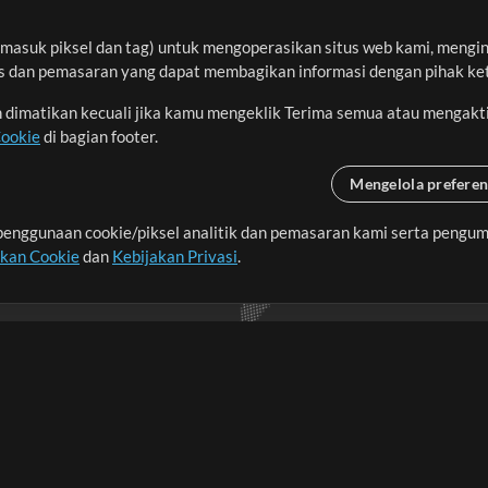
asuk piksel dan tag) untuk mengoperasikan situs web kami, menginga
sis dan pemasaran yang dapat membagikan informasi dengan pihak ket
an dimatikan kecuali jika kamu mengeklik Terima semua atau mengakt
Cookie
di bagian footer.
Mengelola preferen
enggunaan cookie/piksel analitik dan pemasaran kami serta pengum
seluruh dunia dengan
akan Cookie
dan
Kebijakan Privasi
.
imalkan waktu untuk hal-
Pembelian
Akun
B