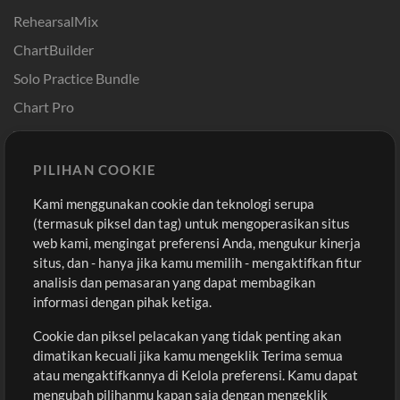
RehearsalMix
ChartBuilder
Solo Practice Bundle
Chart Pro
Template ProPresenter
Sound
PILIHAN COOKIE
Kami menggunakan cookie dan teknologi serupa
Pembelian
Akun
(termasuk piksel dan tag) untuk mengoperasikan situs
Beli Kredit
Masuk
web kami, mengingat preferensi Anda, mengukur kinerja
situs, dan - hanya jika kamu memilih - mengaktifkan fitur
Konten Gratis
Daftar
analisis dan pemasaran yang dapat membagikan
Permintaan Lagu
Lihat Keranjang
informasi dengan pihak ketiga.
Cookie dan piksel pelacakan yang tidak penting akan
Lain-lain
dimatikan kecuali jika kamu mengeklik Terima semua
Sesi
atau mengaktifkannya di Kelola preferensi. Kamu dapat
Kirimkan musik kamu
mengubah pilihanmu kapan saja dengan mengeklik