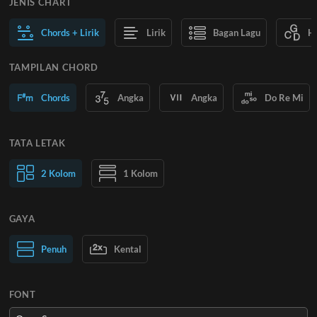
JENIS CHART
Chords + Lirik
Lirik
Bagan Lagu
H
TAMPILAN CHORD
Chords
Angka
Angka
Do Re Mi
TATA LETAK
2 Kolom
1 Kolom
GAYA
Teks Normal
Penuh
Kental
Teks Besar
FONT