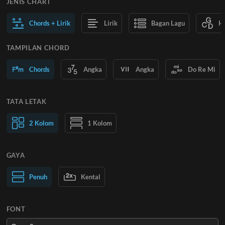
JENIS CHART
Chords + Lirik
Lirik
Bagan Lagu
H
TAMPILAN CHORD
Chords
Angka
Angka
Do Re Mi
TATA LETAK
2 Kolom
1 Kolom
GAYA
Teks Normal
Penuh
Kental
Teks Besar
FONT