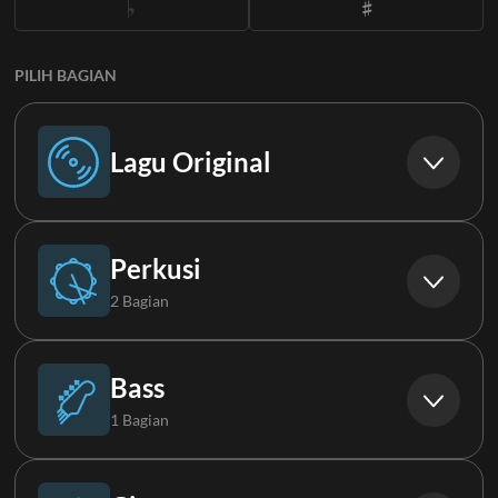
PILIH BAGIAN
Lagu Original
Lagu Original
Perkusi
2 Bagian
Drums
Bass
1 Bagian
Aux Drums
Synth Bass