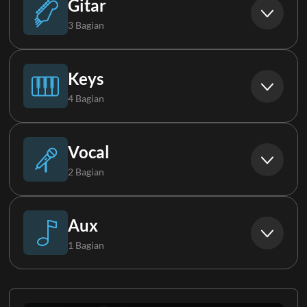
Gitar
3 Bagian
Akustik Gitar
Keys
4 Bagian
Gitar Elektrik 1
Piano
Vocal
2 Bagian
Gitar Elektrik 2
Organ
Backing Vocals
Aux
1 Bagian
Keys 1
Choir
Vox FX