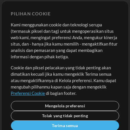
Template ProPresenter
Sound
PILIHAN COOKIE
Kami menggunakan cookie dan teknologi serupa
Pembelian
Akun
(termasuk piksel dan tag) untuk mengoperasikan situs
Beli Kredit
Masuk
web kami, mengingat preferensi Anda, mengukur kinerja
situs, dan - hanya jika kamu memilih - mengaktifkan fitur
Konten Gratis
Daftar
analisis dan pemasaran yang dapat membagikan
Permintaan Lagu
Lihat Keranjang
informasi dengan pihak ketiga.
Cookie dan piksel pelacakan yang tidak penting akan
Lain-lain
dimatikan kecuali jika kamu mengeklik Terima semua
Sesi
atau mengaktifkannya di Kelola preferensi. Kamu dapat
Kirimkan musik kamu
mengubah pilihanmu kapan saja dengan mengeklik
Preferensi Cookie
di bagian footer.
Playlist
MT Conference
Mengelola preferensi
Tolak yang tidak penting
Terima semua