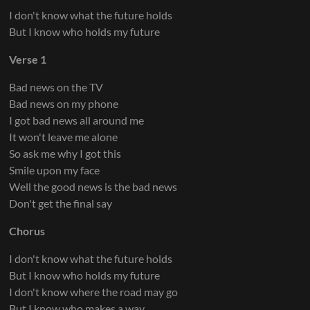
I don't know what the future holds
But I know who holds my future
Verse 1
Bad news on the TV
Bad news on my phone
I got bad news all around me
It won't leave me alone
So ask me why I got this
Smile upon my face
Well the good news is the bad news
Don't get the final say
Chorus
I don't know what the future holds
But I know who holds my future
I don't know where the road may go
But I know who makes a way