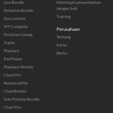
Live Bundle
Memimpin penyembahan
dengan baik
Rehearse Bundle
Training
Sync License
MT Complete
Perusahaan
Perizinan Gereja
Tentang
Tracks
Karier
Playback
Berita
Pad Player
Playback Rentals
Cloud Pro
RehearsalMix
ChartBuilder
Solo Practice Bundle
Chart Pro