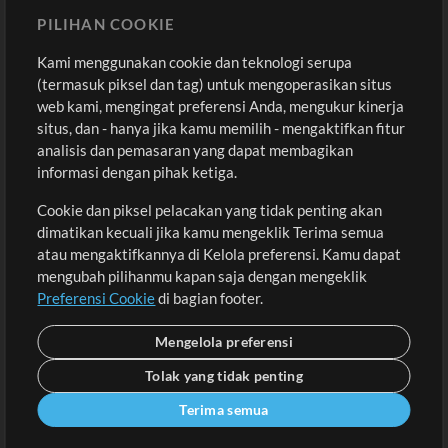
Sound
PILIHAN COOKIE
Kami menggunakan cookie dan teknologi serupa
Pembelian
Akun
(termasuk piksel dan tag) untuk mengoperasikan situs
Beli Kredit
Masuk
web kami, mengingat preferensi Anda, mengukur kinerja
situs, dan - hanya jika kamu memilih - mengaktifkan fitur
Konten Gratis
Daftar
analisis dan pemasaran yang dapat membagikan
Permintaan Lagu
Lihat Keranjang
informasi dengan pihak ketiga.
Cookie dan piksel pelacakan yang tidak penting akan
Lain-lain
dimatikan kecuali jika kamu mengeklik Terima semua
Sesi
atau mengaktifkannya di Kelola preferensi. Kamu dapat
Kirimkan musik kamu
mengubah pilihanmu kapan saja dengan mengeklik
Preferensi Cookie
di bagian footer.
Playlist
MT Conference
Mengelola preferensi
Tolak yang tidak penting
Terima semua