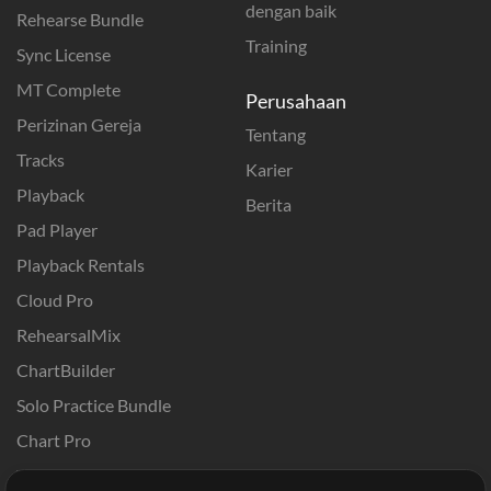
dengan baik
Rehearse Bundle
Training
Sync License
MT Complete
Perusahaan
Perizinan Gereja
Tentang
Tracks
Karier
Playback
Berita
Pad Player
Playback Rentals
Cloud Pro
RehearsalMix
ChartBuilder
Solo Practice Bundle
Chart Pro
Template ProPresenter