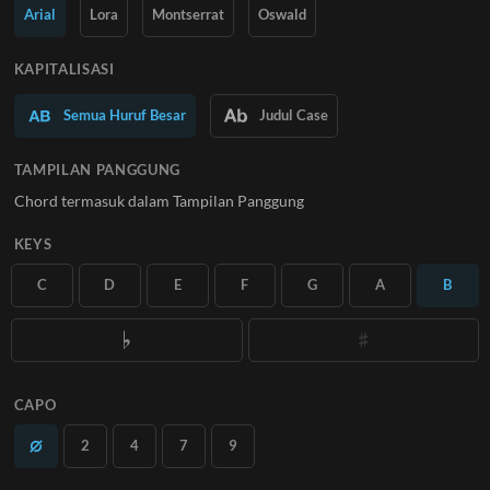
Pelajari Lebih Lanjut
Arial
Lora
Montserrat
Oswald
BERLANGGANAN
KAPITALISASI
Semua Huruf Besar
Judul Case
TAMPILAN PANGGUNG
Chord termasuk dalam Tampilan Panggung
KEYS
C
D
E
F
G
A
B
CAPO
2
4
7
9