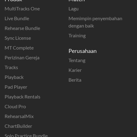
MultiTracks One
Lagu
Live Bundle
Memimpin penyembahan
dengan baik
Rehearse Bundle
Training
Sync License
MT Complete
Perusahaan
Perizinan Gereja
Tentang
Tracks
Karier
Playback
Berita
Pad Player
Playback Rentals
Cloud Pro
RehearsalMix
ChartBuilder
Solo Practice Bundle