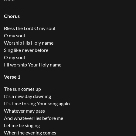
Chorus
Bless the Lord O my soul
O my soul
Worship His Holy name
Sing like never before
O my soul
I'll worship Your Holy name
Verse 1
The sun comes up
It's a new day dawning
It's time to sing Your song again
Whatever may pass
And whatever lies before me
Let me be singing
When the evening comes