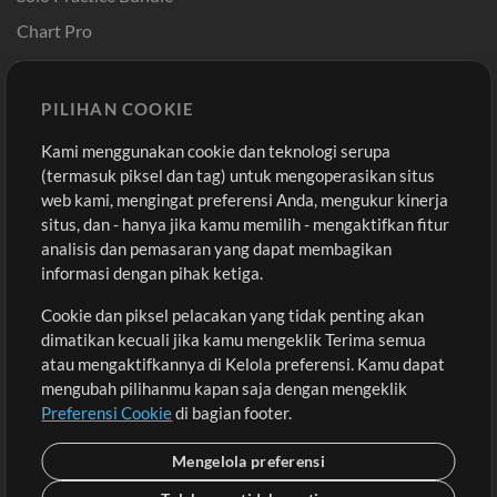
Chart Pro
Template ProPresenter
Sound
PILIHAN COOKIE
Kami menggunakan cookie dan teknologi serupa
Pembelian
Akun
(termasuk piksel dan tag) untuk mengoperasikan situs
Beli Kredit
Masuk
web kami, mengingat preferensi Anda, mengukur kinerja
situs, dan - hanya jika kamu memilih - mengaktifkan fitur
Konten Gratis
Daftar
analisis dan pemasaran yang dapat membagikan
Permintaan Lagu
Lihat Keranjang
informasi dengan pihak ketiga.
Cookie dan piksel pelacakan yang tidak penting akan
Lain-lain
dimatikan kecuali jika kamu mengeklik Terima semua
Sesi
atau mengaktifkannya di Kelola preferensi. Kamu dapat
Kirimkan musik kamu
mengubah pilihanmu kapan saja dengan mengeklik
Preferensi Cookie
di bagian footer.
Playlist
MT Conference
Mengelola preferensi