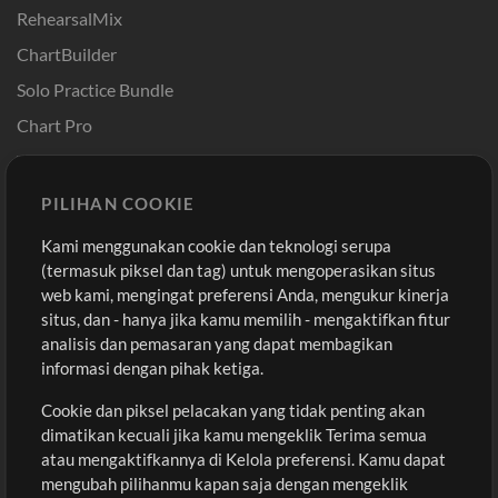
RehearsalMix
ChartBuilder
Solo Practice Bundle
Chart Pro
Template ProPresenter
Sound
PILIHAN COOKIE
Kami menggunakan cookie dan teknologi serupa
Pembelian
Akun
(termasuk piksel dan tag) untuk mengoperasikan situs
Beli Kredit
Masuk
web kami, mengingat preferensi Anda, mengukur kinerja
situs, dan - hanya jika kamu memilih - mengaktifkan fitur
Konten Gratis
Daftar
analisis dan pemasaran yang dapat membagikan
Permintaan Lagu
Lihat Keranjang
informasi dengan pihak ketiga.
Cookie dan piksel pelacakan yang tidak penting akan
Lain-lain
dimatikan kecuali jika kamu mengeklik Terima semua
Sesi
atau mengaktifkannya di Kelola preferensi. Kamu dapat
Kirimkan musik kamu
mengubah pilihanmu kapan saja dengan mengeklik