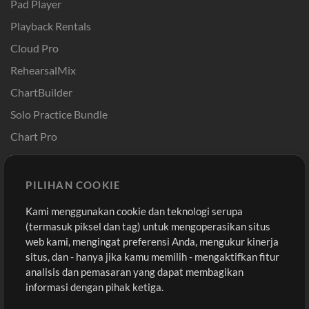
Pad Player
Playback Rentals
Cloud Pro
RehearsalMix
ChartBuilder
Solo Practice Bundle
Chart Pro
Template ProPresenter
Sound
PILIHAN COOKIE
Kami menggunakan cookie dan teknologi serupa
Pembelian
Akun
(termasuk piksel dan tag) untuk mengoperasikan situs
Beli Kredit
Masuk
web kami, mengingat preferensi Anda, mengukur kinerja
situs, dan - hanya jika kamu memilih - mengaktifkan fitur
Konten Gratis
Daftar
analisis dan pemasaran yang dapat membagikan
Permintaan Lagu
Lihat Keranjang
informasi dengan pihak ketiga.