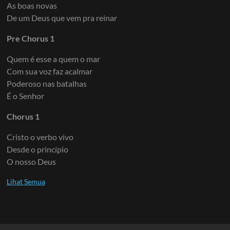
As boas novas
De um Deus que vem pra reinar
Pre Chorus 1
Quem é esse a quem o mar
Com sua voz faz acalmar
Poderoso nas batalhas
É o Senhor
Chorus 1
Cristo o verbo vivo
Desde o princípio
O nosso Deus