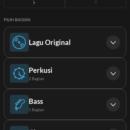
PILIH BAGIAN
Lagu Original
Lagu Original
Perkusi
2 Bagian
Drums
Bass
1 Bagian
Perc
Bass