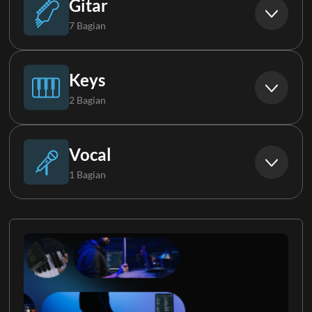
Gitar
7 Bagian
Akustik Gitar
Keys
2 Bagian
Gitar Elektrik 1
Piano
Vocal
1 Bagian
Gitar Elektrik 2
Keys Group
Backing Vocals
Gitar Elektrik 3