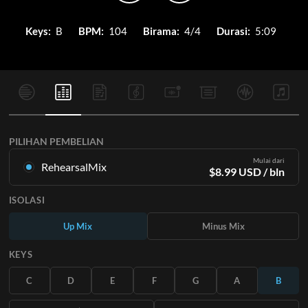
Keys:
B
BPM:
104
Birama:
4/4
Durasi:
5:09
PILIHAN PEMBELIAN
Mulai dari
RehearsalMix
$
8.99
USD
/ bln
Campuran yang dibuat dari Rekaman Master Asli. Tersedia
ISOLASI
dalam semua 12 tuts dengan campuran Naik dan Turun untuk
setiap bagian ditambah lagu aslinya.
Up Mix
Minus Mix
Pelajari Lebih Lanjut
KEYS
BERLANGGANAN
C
D
E
F
G
A
B