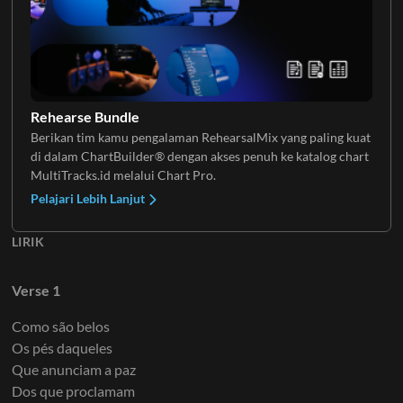
Gitar Elektrik 4
Rehearse Bundle
Berikan tim kamu pengalaman RehearsalMix yang paling kuat
di dalam ChartBuilder® dengan akses penuh ke katalog chart
Gitar Elektrik 5
MultiTracks.id melalui Chart Pro.
Pelajari Lebih Lanjut
LIRIK
Gitar Elektrik 6
Verse 1
Como são belos
Os pés daqueles
Que anunciam a paz
Dos que proclamam