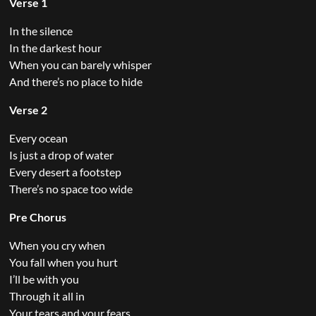
Verse 1
In the silence
In the darkest hour
When you can barely whisper
And there’s no place to hide
Verse 2
Every ocean
Is just a drop of water
Every desert a footstep
There’s no space too wide
Pre Chorus
When you cry when
You fall when you hurt
I’ll be with you
Through it all in
Your tears and your fears