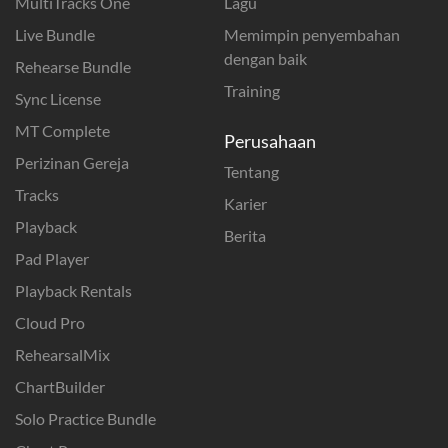
MultiTracks One
Lagu
Live Bundle
Memimpin penyembahan
dengan baik
Rehearse Bundle
Training
Sync License
MT Complete
Perusahaan
Perizinan Gereja
Tentang
Tracks
Karier
Playback
Berita
Pad Player
Playback Rentals
Cloud Pro
RehearsalMix
ChartBuilder
Solo Practice Bundle