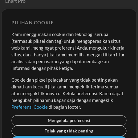
Chart Pro
Template ProPresenter
Sound
PILIHAN COOKIE
Kami menggunakan cookie dan teknologi serupa
Pembelian
Akun
(termasuk piksel dan tag) untuk mengoperasikan situs
Beli Kredit
Masuk
web kami, mengingat preferensi Anda, mengukur kinerja
situs, dan - hanya jika kamu memilih - mengaktifkan fitur
Konten Gratis
Daftar
analisis dan pemasaran yang dapat membagikan
Permintaan Lagu
Lihat Keranjang
informasi dengan pihak ketiga.
Cookie dan piksel pelacakan yang tidak penting akan
Lain-lain
dimatikan kecuali jika kamu mengeklik Terima semua
Sesi
atau mengaktifkannya di Kelola preferensi. Kamu dapat
Kirimkan musik kamu
mengubah pilihanmu kapan saja dengan mengeklik
Preferensi Cookie
di bagian footer.
Playlist
MT Conference
Mengelola preferensi
Tolak yang tidak penting