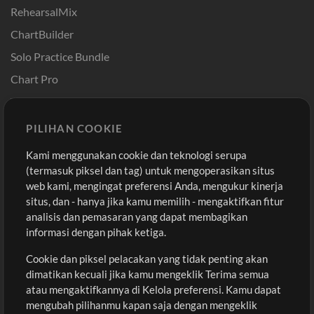
RehearsalMix
ChartBuilder
Solo Practice Bundle
Chart Pro
Template ProPresenter
Sound
PILIHAN COOKIE
Kami menggunakan cookie dan teknologi serupa
Pembelian
Akun
(termasuk piksel dan tag) untuk mengoperasikan situs
Beli Kredit
Masuk
web kami, mengingat preferensi Anda, mengukur kinerja
situs, dan - hanya jika kamu memilih - mengaktifkan fitur
Konten Gratis
Daftar
analisis dan pemasaran yang dapat membagikan
Permintaan Lagu
Lihat Keranjang
informasi dengan pihak ketiga.
Cookie dan piksel pelacakan yang tidak penting akan
Lain-lain
dimatikan kecuali jika kamu mengeklik Terima semua
Sesi
atau mengaktifkannya di Kelola preferensi. Kamu dapat
Kirimkan musik kamu
mengubah pilihanmu kapan saja dengan mengeklik