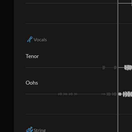
Vocals
Tenor
Oohs
String