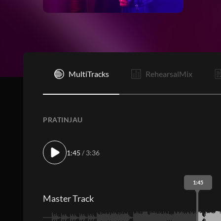
I
MultiTracks
RehearsalMix
PRATINJAU
1:45
/ 3:36
1:45
Master Track