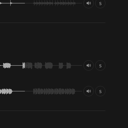
S
S
S