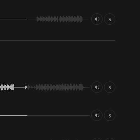
S
S
S