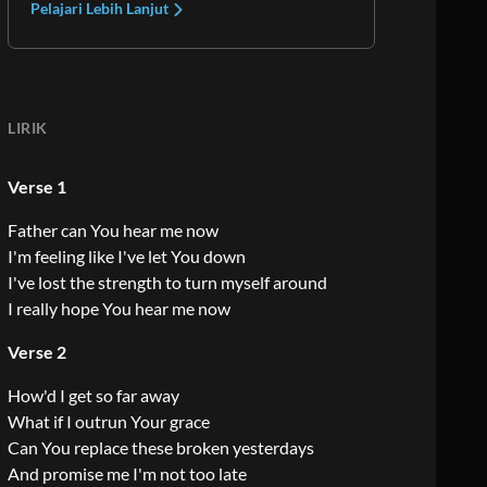
Pelajari Lebih Lanjut
LIRIK
Verse 1
Father can You hear me now
I'm feeling like I've let You down
I've lost the strength to turn myself around
I really hope You hear me now
Verse 2
How'd I get so far away
What if I outrun Your grace
Can You replace these broken yesterdays
And promise me I'm not too late