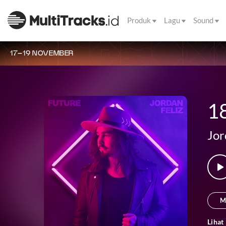
Produk
Lagu
Sound
17–19 NOVEMBER
1
Jor
M
Lihat