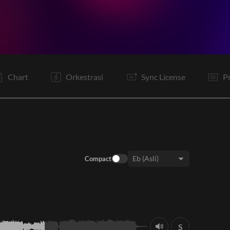
V1
V2
C
V3
C
B
B
C
O
O
E
Chart
Orkestrasi
Sync License
P
Compact
Keys:
S