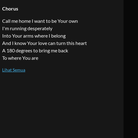
Chorus
Call me home I want to be Your own
I'm running desperately
Into Your arms where I belong
And I know Your love can turn this heart
A 180 degrees to bring me back
To where You are