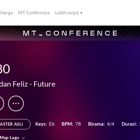
Harga
MT Conference
Lebih lanjut
80
dan Feliz
-
Future
Keys:
Eb
BPM:
78
Birama:
4/4
Durasi:
ASTER ASLI
 Map Lagu