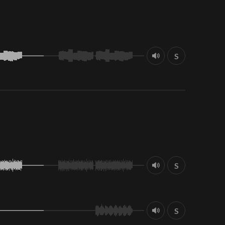
S
S
S