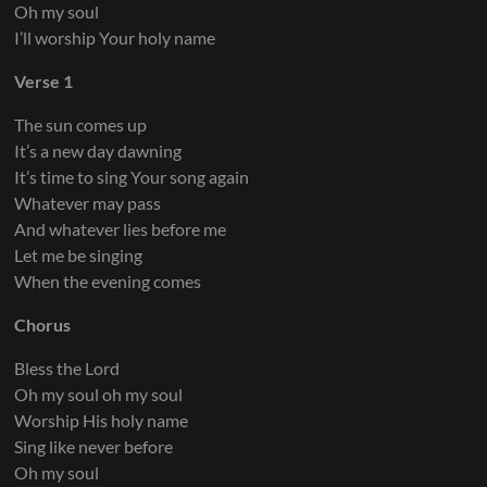
Oh my soul
I’ll worship Your holy name
Verse 1
The sun comes up
It’s a new day dawning
It’s time to sing Your song again
Whatever may pass
And whatever lies before me
Let me be singing
When the evening comes
Chorus
Bless the Lord
Oh my soul oh my soul
Worship His holy name
Sing like never before
Oh my soul