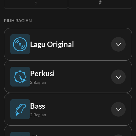
PILIH BAGIAN
Lagu Original
Lagu Original
Perkusi
2 Bagian
Drums
Bass
2 Bagian
Perc
Bass