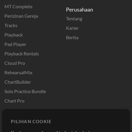
MT Complete
Perusahaan
Perizinan Gereja
Tentang
Tracks
Karier
Playback
Berita
Pad Player
Playback Rentals
Cloud Pro
RehearsalMix
ChartBuilder
Solo Practice Bundle
Chart Pro
Template ProPresenter
Sound
PILIHAN COOKIE