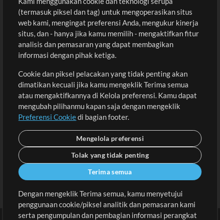
Kami menggunakan cookie dan teknologi serupa
Pembelian
Akun
(termasuk piksel dan tag) untuk mengoperasikan situs
Beli Kredit
Masuk
web kami, mengingat preferensi Anda, mengukur kinerja
situs, dan - hanya jika kamu memilih - mengaktifkan fitur
Konten Gratis
Daftar
analisis dan pemasaran yang dapat membagikan
Permintaan Lagu
Lihat Keranjang
informasi dengan pihak ketiga.
Cookie dan piksel pelacakan yang tidak penting akan
Lain-lain
dimatikan kecuali jika kamu mengeklik Terima semua
Sesi
atau mengaktifkannya di Kelola preferensi. Kamu dapat
Kirimkan musik kamu
mengubah pilihanmu kapan saja dengan mengeklik
Preferensi Cookie
di bagian footer.
Playlist
MT Conference
Mengelola preferensi
Tolak yang tidak penting
Terima semua
Dengan mengeklik Terima semua, kamu menyetujui
penggunaan cookie/piksel analitik dan pemasaran kami
serta pengumpulan dan pembagian informasi perangkat