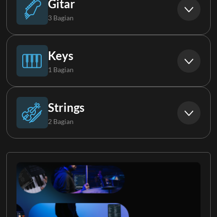
Gitar
3 Bagian
Synth Bass
Gitar Elektrik 1
Keys
1 Bagian
Gitar Elektrik 2
Piano
Strings
2 Bagian
Gitar Elektrik 3
Strings
Strings 2