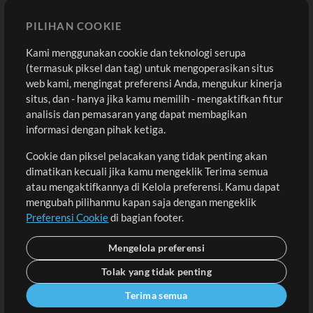
Sound
PILIHAN COOKIE
Kami menggunakan cookie dan teknologi serupa
Pembelian
Akun
(termasuk piksel dan tag) untuk mengoperasikan situs
Beli Kredit
Masuk
web kami, mengingat preferensi Anda, mengukur kinerja
situs, dan - hanya jika kamu memilih - mengaktifkan fitur
Konten Gratis
Daftar
analisis dan pemasaran yang dapat membagikan
Permintaan Lagu
Lihat Keranjang
informasi dengan pihak ketiga.
Cookie dan piksel pelacakan yang tidak penting akan
Lain-lain
dimatikan kecuali jika kamu mengeklik Terima semua
Sesi
atau mengaktifkannya di Kelola preferensi. Kamu dapat
Kirimkan musik kamu
mengubah pilihanmu kapan saja dengan mengeklik
Preferensi Cookie
di bagian footer.
Playlist
MT Conference
Mengelola preferensi
Tolak yang tidak penting
Terima semua