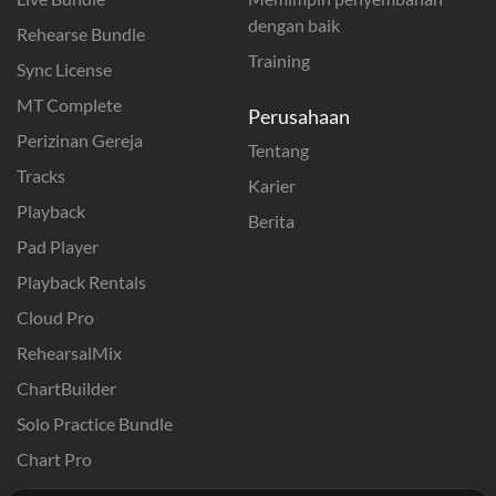
dengan baik
Rehearse Bundle
Training
Sync License
MT Complete
Perusahaan
Perizinan Gereja
Tentang
Tracks
Karier
Playback
Berita
Pad Player
Playback Rentals
Cloud Pro
RehearsalMix
ChartBuilder
Solo Practice Bundle
Chart Pro
Template ProPresenter