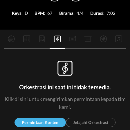
Keys:
D
BPM:
67
Birama:
4/4
Durasi:
7:02
Orkestrasi ini saat ini tidak tersedia.
Klik di sini untuk mengirimkan permintaan kepada tim
kami.
Permintaan Konten
Jelajahi Orkestrasi