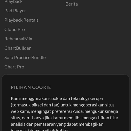
Playback
Berita
Pad Player
Playback Rentals
Cloud Pro
RehearsalMix
ChartBuilder
Solo Practice Bundle
Chart Pro
Template ProPresenter
Sound
PILIHAN COOKIE
Kami menggunakan cookie dan teknologi serupa
Pembelian
Akun
(termasuk piksel dan tag) untuk mengoperasikan situs
Beli Kredit
Masuk
web kami, mengingat preferensi Anda, mengukur kinerja
situs, dan - hanya jika kamu memilih - mengaktifkan fitur
Konten Gratis
Daftar
analisis dan pemasaran yang dapat membagikan
Permintaan Lagu
Lihat Keranjang
informasi dengan pihak ketiga.