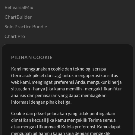
RehearsalMix
ChartBuilder
Solo Practice Bundle
Chart Pro
Template ProPresenter
Sound
PILIHAN COOKIE
Kami menggunakan cookie dan teknologi serupa
Pembelian
Akun
(termasuk piksel dan tag) untuk mengoperasikan situs
Beli Kredit
Masuk
web kami, mengingat preferensi Anda, mengukur kinerja
situs, dan - hanya jika kamu memilih - mengaktifkan fitur
Konten Gratis
Daftar
analisis dan pemasaran yang dapat membagikan
Permintaan Lagu
Lihat Keranjang
informasi dengan pihak ketiga.
Cookie dan piksel pelacakan yang tidak penting akan
Lain-lain
dimatikan kecuali jika kamu mengeklik Terima semua
Sesi
atau mengaktifkannya di Kelola preferensi. Kamu dapat
Kirimkan musik kamu
mengubah pilihanmu kapan saja dengan mengeklik