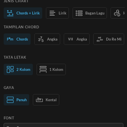
JENIS CHART
Chords + Lirik
Lirik
Bagan Lagu
H
TAMPILAN CHORD
Chords
Angka
Angka
Do Re Mi
TATA LETAK
2 Kolom
1 Kolom
GAYA
Teks Normal
Penuh
Kental
Teks Besar
FONT