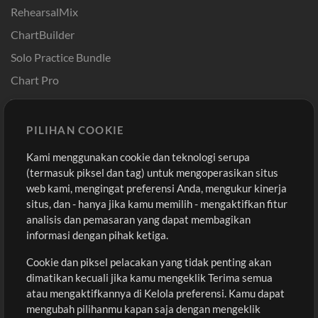
RehearsalMix
ChartBuilder
Solo Practice Bundle
Chart Pro
Template ProPresenter
Sound
PILIHAN COOKIE
Kami menggunakan cookie dan teknologi serupa
Pembelian
Akun
(termasuk piksel dan tag) untuk mengoperasikan situs
Beli Kredit
Masuk
web kami, mengingat preferensi Anda, mengukur kinerja
situs, dan - hanya jika kamu memilih - mengaktifkan fitur
Konten Gratis
Daftar
analisis dan pemasaran yang dapat membagikan
Permintaan Lagu
Lihat Keranjang
informasi dengan pihak ketiga.
Cookie dan piksel pelacakan yang tidak penting akan
Lain-lain
dimatikan kecuali jika kamu mengeklik Terima semua
Sesi
atau mengaktifkannya di Kelola preferensi. Kamu dapat
Kirimkan musik kamu
mengubah pilihanmu kapan saja dengan mengeklik