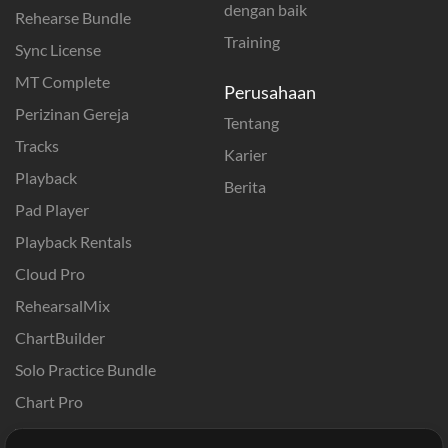
dengan baik
Rehearse Bundle
Training
Sync License
MT Complete
Perusahaan
Perizinan Gereja
Tentang
Tracks
Karier
Playback
Berita
Pad Player
Playback Rentals
Cloud Pro
RehearsalMix
ChartBuilder
Solo Practice Bundle
Chart Pro
Template ProPresenter