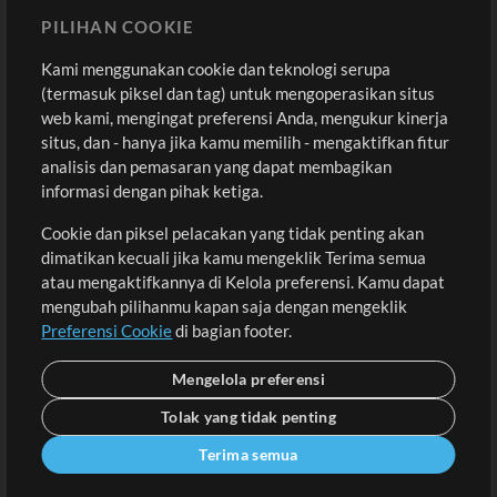
Sound
PILIHAN COOKIE
Kami menggunakan cookie dan teknologi serupa
Pembelian
Akun
(termasuk piksel dan tag) untuk mengoperasikan situs
Beli Kredit
Masuk
web kami, mengingat preferensi Anda, mengukur kinerja
situs, dan - hanya jika kamu memilih - mengaktifkan fitur
Konten Gratis
Daftar
analisis dan pemasaran yang dapat membagikan
Permintaan Lagu
Lihat Keranjang
informasi dengan pihak ketiga.
Cookie dan piksel pelacakan yang tidak penting akan
Lain-lain
dimatikan kecuali jika kamu mengeklik Terima semua
Sesi
atau mengaktifkannya di Kelola preferensi. Kamu dapat
Kirimkan musik kamu
mengubah pilihanmu kapan saja dengan mengeklik
Preferensi Cookie
di bagian footer.
Playlist
MT Conference
Mengelola preferensi
Tolak yang tidak penting
Terima semua