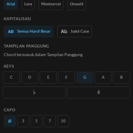
Pelajari Lebih Lanjut
Arial
Lora
Montserrat
Oswald
BERLANGGANAN
KAPITALISASI
Semua Huruf Besar
Judul Case
TAMPILAN PANGGUNG
Chord termasuk dalam Tampilan Panggung
KEYS
C
D
E
F
G
A
B
CAPO
3
5
7
10