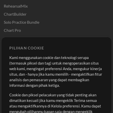
RehearsalMix
ChartBuilder
Solo Practice Bundle
Chart Pro
Template ProPresenter
Sound
PILIHAN COOKIE
Kami menggunakan cookie dan teknologi serupa
Pembelian
Akun
(termasuk piksel dan tag) untuk mengoperasikan situs
Beli Kredit
Masuk
web kami, mengingat preferensi Anda, mengukur kinerja
situs, dan - hanya jika kamu memilih - mengaktifkan fitur
Konten Gratis
Daftar
analisis dan pemasaran yang dapat membagikan
Permintaan Lagu
Lihat Keranjang
informasi dengan pihak ketiga.
Cookie dan piksel pelacakan yang tidak penting akan
Lain-lain
dimatikan kecuali jika kamu mengeklik Terima semua
Sesi
atau mengaktifkannya di Kelola preferensi. Kamu dapat
Kirimkan musik kamu
mengubah pilihanmu kapan saja dengan mengeklik