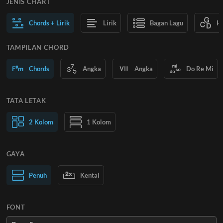
JENIS CHART
Chords + Lirik
Lirik
Bagan Lagu
H
TAMPILAN CHORD
Chords
Angka
Angka
Do Re Mi
TATA LETAK
2 Kolom
1 Kolom
GAYA
Teks Normal
Penuh
Kental
Teks Besar
FONT