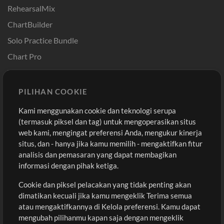
RehearsalMix
ChartBuilder
Solo Practice Bundle
Chart Pro
Template ProPresenter
Sound
PILIHAN COOKIE
Kami menggunakan cookie dan teknologi serupa
Pembelian
Akun
(termasuk piksel dan tag) untuk mengoperasikan situs
Beli Kredit
Masuk
web kami, mengingat preferensi Anda, mengukur kinerja
situs, dan - hanya jika kamu memilih - mengaktifkan fitur
Konten Gratis
Daftar
analisis dan pemasaran yang dapat membagikan
Permintaan Lagu
Lihat Keranjang
informasi dengan pihak ketiga.
Cookie dan piksel pelacakan yang tidak penting akan
Lain-lain
dimatikan kecuali jika kamu mengeklik Terima semua
Sesi
atau mengaktifkannya di Kelola preferensi. Kamu dapat
Kirimkan musik kamu
mengubah pilihanmu kapan saja dengan mengeklik