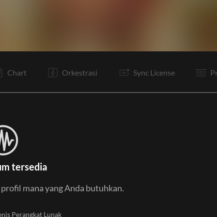
V1
C
Vp
V2
C
I
V3
Tg
O
E
Chart
Orkestrasi
Sync License
P
um tersedia
u profil mana yang Anda butuhkan.
enis Perangkat Lunak