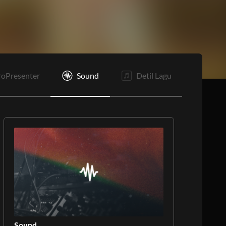
roPresenter
Sound
Detil Lagu
Sound