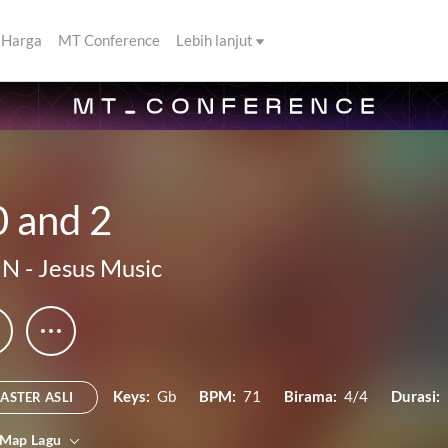
Harga
MT Conference
Lebih lanjut
0 and 2
IN
-
Jesus Music
Keys:
Gb
BPM:
71
Birama:
4/4
Durasi:
ASTER ASLI
 Map Lagu