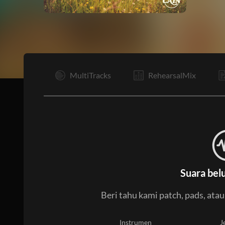
I
MultiTracks
RehearsalMix
Suara bel
Beri tahu kami patch, pads, ata
Instrumen
J