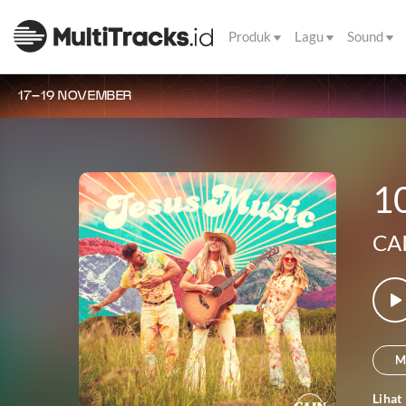
Produk
Lagu
Sound
17–19 NOVEMBER
1
CA
M
Lihat