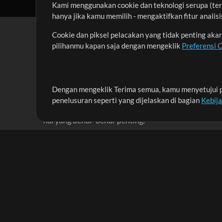
Kami menggunakan cookie dan teknologi serupa (term
hanya jika kamu memilih - mengaktifkan fitur anali
Cookie dan piksel pelacakan yang tidak penting ak
pilihanmu kapan saja dengan mengeklik
Preferensi 
Dengan mengeklik Terima semua, kamu menyetujui p
Misi kami adalah melayani para pemimpin pujian di 
penelusuran seperti yang dijelaskan di bagian
Kebij
menciptakan materi yang membantu mereka memaks
hal yang benar-benar penting.
Up Mix
Produk
Materi
MultiTracks One
Lagu