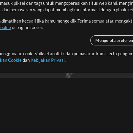
asuk piksel dan tag) untuk mengoperasikan situs web kami, menginga
sis dan pemasaran yang dapat membagikan informasi dengan pihak ket
an dimatikan kecuali jika kamu mengeklik Terima semua atau mengakt
Cookie
di bagian footer.
Mengelola preferen
enggunaan cookie/piksel analitik dan pemasaran kami serta pengum
seluruh dunia dengan
akan Cookie
dan
Kebijakan Privasi
.
imalkan waktu untuk hal-
Pembelian
Akun
B
Beli Kredit
Masuk