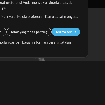
t preferensi Anda, mengukur kinerja situs, dan -
iga.
ifkannya di Kelola preferensi. Kamu dapat mengubah
si
Tolak yang tidak penting
Terima semua
pulan dan pembagian informasi perangkat dan
Up Mix
Minus Mix
Memulai
erlangganan Buletin
MultiTracks.id
Berlangganan