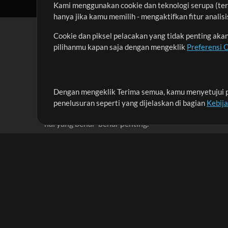
Kami menggunakan cookie dan teknologi serupa (term
hanya jika kamu memilih - mengaktifkan fitur anali
Cookie dan piksel pelacakan yang tidak penting ak
pilihanmu kapan saja dengan mengeklik
Preferensi 
Dengan mengeklik Terima semua, kamu menyetujui p
Misi kami adalah melayani para pemimpin pujian di 
penelusuran seperti yang dijelaskan di bagian
Kebij
menciptakan materi yang membantu mereka memaks
hal yang benar-benar penting.
Up Mix
Produk
Materi
MultiTracks One
Lagu