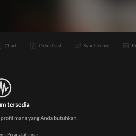
V1
C1
C2
Ta
V2
C1
C2
C1
C2
Bd
B
B
Chart
Orkestrasi
Sync License
P
um tersedia
u profil mana yang Anda butuhkan.
enis Perangkat Lunak