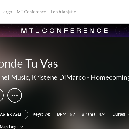
Harga
MT Conference
Lebih lanjut
onde Tu Vas
hel Music
,
Kristene DiMarco
-
Homecoming 
Keys:
Ab
BPM:
69
Birama:
4/4
Durasi:
ASTER ASLI
 Map Lagu