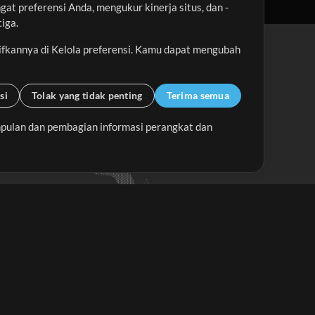
t preferensi Anda, mengukur kinerja situs, dan -
iga.
ifkannya di Kelola preferensi. Kamu dapat mengubah
si
Tolak yang tidak penting
Terima semua
pulan dan pembagian informasi perangkat dan
Up Mix
Minus Mix
Memulai
erlangganan Buletin
MultiTracks.id
Berlangganan