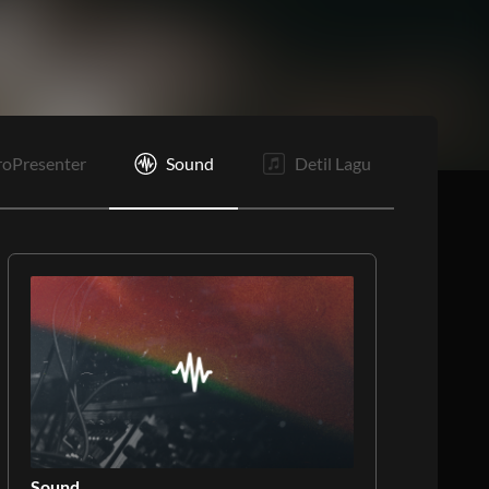
B
C1
C2
E
roPresenter
Sound
Detil Lagu
Sound