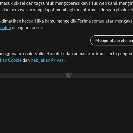
asuk piksel dan tag) untuk mengoperasikan situs web kami, menginga
sis dan pemasaran yang dapat membagikan informasi dengan pihak ket
an dimatikan kecuali jika kamu mengeklik Terima semua atau mengakt
Cookie
di bagian footer.
Mengelola preferen
enggunaan cookie/piksel analitik dan pemasaran kami serta pengum
seluruh dunia dengan
akan Cookie
dan
Kebijakan Privasi
.
imalkan waktu untuk hal-
Pembelian
Akun
B
Beli Kredit
Masuk