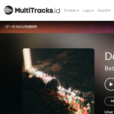
Produk
Lagu
Sound
17–19 NOVEMBER
D
Bet
M
Lihat