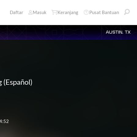
Daftar
Masuk
Keranjang
Pusat Bantuan
AUSTIN, TX
(Español)
4:52