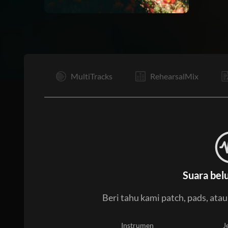
I
MultiTracks
RehearsalMix
Suara bel
Beri tahu kami patch, pads, ata
Instrumen
J