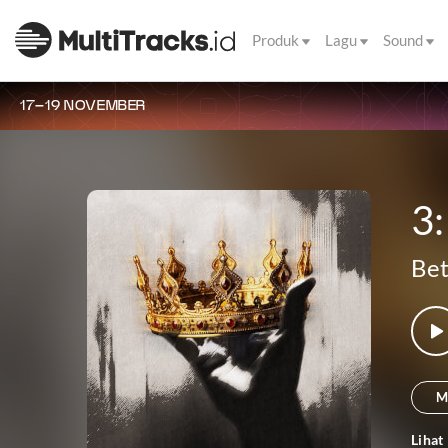
Produk
Lagu
Sound
17–19 NOVEMBER
3:
Bet
M
Lihat