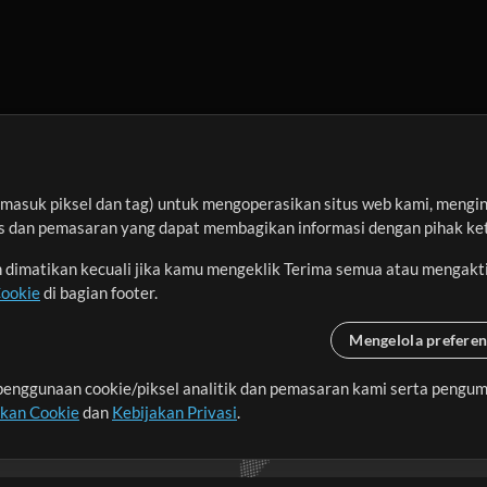
asuk piksel dan tag) untuk mengoperasikan situs web kami, menginga
sis dan pemasaran yang dapat membagikan informasi dengan pihak ket
an dimatikan kecuali jika kamu mengeklik Terima semua atau mengakt
Cookie
di bagian footer.
Mengelola preferen
enggunaan cookie/piksel analitik dan pemasaran kami serta pengum
seluruh dunia dengan
akan Cookie
dan
Kebijakan Privasi
.
imalkan waktu untuk hal-