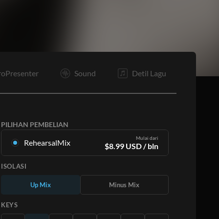
C
Po
B
O
E
roPresenter
Sound
Detil Lagu
PILIHAN PEMBELIAN
Mulai dari
RehearsalMix
$
8.99
USD
/ bln
Campuran yang dibuat dari Rekaman Master
ISOLASI
Asli. Tersedia dalam semua 12 tuts dengan
campuran Naik dan Turun untuk setiap bagian
Up Mix
Minus Mix
ditambah lagu aslinya.
Pelajari Lebih Lanjut
KEYS