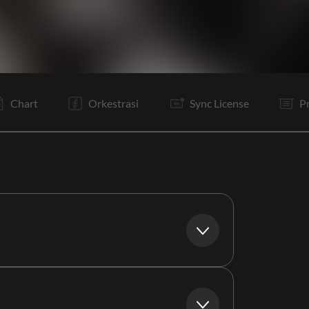
B
Ta
V1
C
Po
V2
C
Po
C
Po
I
B
Chart
Orkestrasi
Sync License
P