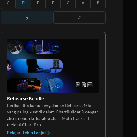
BERLANGGANAN
C
D
E
F
G
A
B
Rehearse Bundle
Berikan tim kamu pengalaman RehearsalMix
yang paling kuat di dalam ChartBuilder® dengan
akses penuh ke katalog chart MultiTracks.id
melalui Chart Pro.
Pelajari Lebih Lanjut