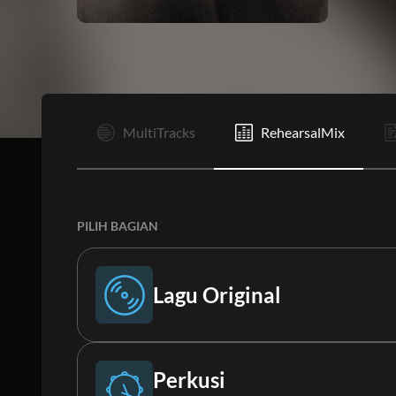
I
MultiTracks
RehearsalMix
PILIH BAGIAN
Lagu Original
Lagu Original
Perkusi