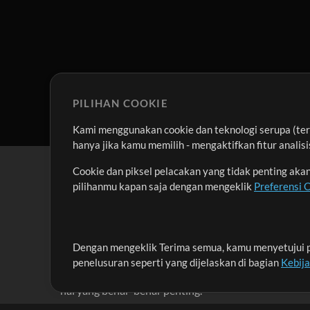
PILIHAN COOKIE
Kami menggunakan cookie dan teknologi serupa (term
hanya jika kamu memilih - mengaktifkan fitur anali
Cookie dan piksel pelacakan yang tidak penting ak
pilihanmu kapan saja dengan mengeklik
Preferensi 
Dengan mengeklik Terima semua, kamu menyetujui p
Misi kami adalah melayani para pemimpin pujian di 
penelusuran seperti yang dijelaskan di bagian
Kebij
menciptakan materi yang membantu mereka memaks
hal yang benar-benar penting.