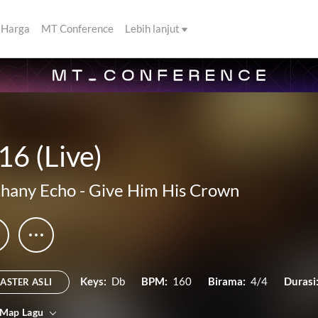
Harga
MT Conference
Lebih lanjut
16 (Live)
hany Echo
-
Give Him His Crown
Keys:
Db
BPM:
160
Birama:
4/4
Durasi
ASTER ASLI
 Map Lagu