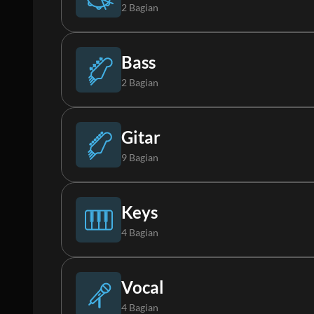
2 Bagian
Drums (Live)
Bass
2 Bagian
Synth Loop
Bass
Gitar
9 Bagian
Synth Bass
Gitar Elektrik 1
Keys
4 Bagian
Gitar Elektrik 2
Piano
Vocal
4 Bagian