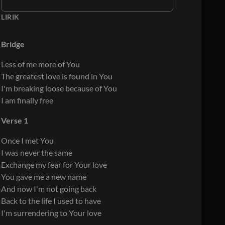
LIRIK
Bridge
Less of me more of You
The greatest love is found in You
I'm breaking loose because of You
I am finally free
Verse 1
Once I met You
I was never the same
Exchange my fear for Your love
You gave me a new name
And now I'm not going back
Back to the life I used to have
I'm surrendering to Your love