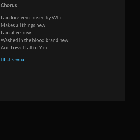
Chorus
I am forgiven chosen by Who
Makes all things new
I am alive now
Washed in the blood brand new
And I owe it all to You