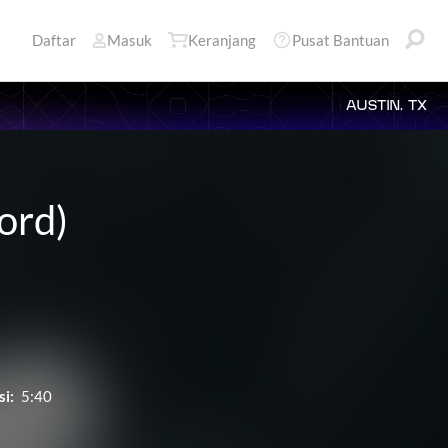
Daftar
Masuk
Keranjang
Pusat Bantuan
AUSTIN, TX
ord)
si:
5:40