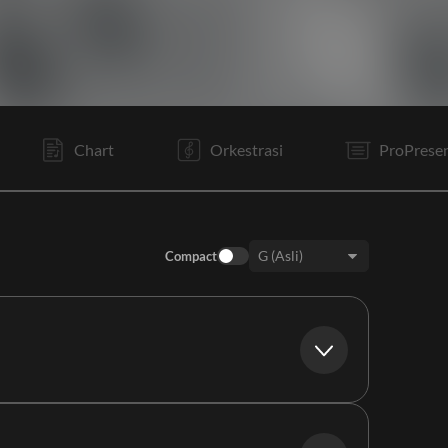
C
V1
C
V2
C
Is
V3
C
Tg 1
I
Rf
Tg 2
Chart
Orkestrasi
ProPrese
Compact
Keys: