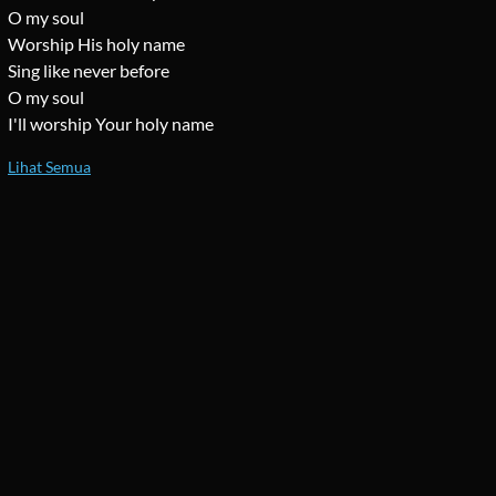
O my soul
Worship His holy name
Sing like never before
O my soul
I'll worship Your holy name