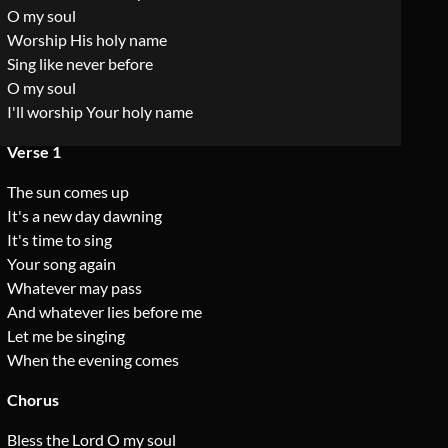
O my soul
Worship His holy name
Sing like never before
O my soul
I'll worship Your holy name
Verse 1
The sun comes up
It's a new day dawning
It's time to sing
Your song again
Whatever may pass
And whatever lies before me
Let me be singing
When the evening comes
Chorus
Bless the Lord O my soul