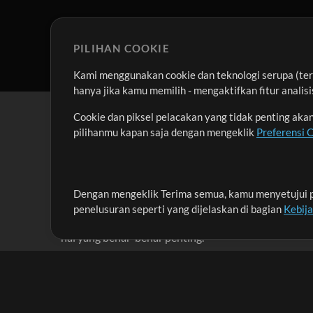
Gitar
Synth Bass
Bass
Akustik Gitar
PILIHAN COOKIE
Kami menggunakan cookie dan teknologi serupa (term
Gitar
hanya jika kamu memilih - mengaktifkan fitur anali
Synth Bass
Cookie dan piksel pelacakan yang tidak penting ak
Akustik Gitar 1
pilihanmu kapan saja dengan mengeklik
Preferensi 
Gitar
Aux
Akustik Gitar 2
Akustik Gitar
Dengan mengeklik Terima semua, kamu menyetujui p
Misi kami adalah melayani para pemimpin pujian di 
Mandolin
penelusuran seperti yang dijelaskan di bagian
Kebij
menciptakan materi yang membantu mereka memaks
Gitar
hal yang benar-benar penting.
Akustik Gitar 3
Akustik Gitar 1