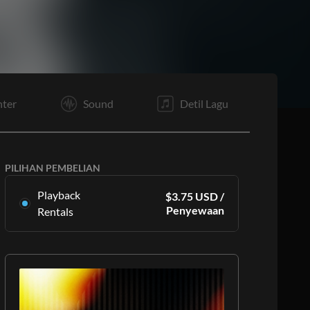
E
V1
VS
V4
VC
VB
E1
E4
nter
Sound
Detil Lagu
PILIHAN PEMBELIAN
Playback
$
3.75
USD
/
Penyewaan
Rentals
Sewa MultiTracks ini secara eksklusif di
Playback. Dimulai dengan 16 penyewaan per
bulan.
Pelajari Lebih Lanjut