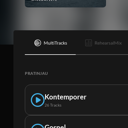
I
MultiTracks
RehearsalMix
PRATINJAU
Kontemporer
26 Tracks
2:24
/
5:40
Gospel