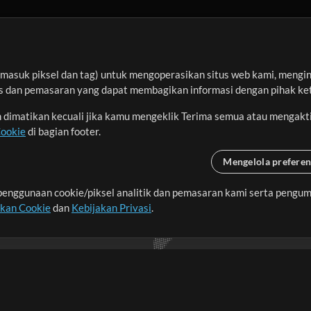
S
S
S
asuk piksel dan tag) untuk mengoperasikan situs web kami, menginga
sis dan pemasaran yang dapat membagikan informasi dengan pihak ket
an dimatikan kecuali jika kamu mengeklik Terima semua atau mengakt
S
Cookie
di bagian footer.
S
Mengelola preferen
enggunaan cookie/piksel analitik dan pemasaran kami serta pengum
seluruh dunia dengan
akan Cookie
dan
Kebijakan Privasi
.
S
S
imalkan waktu untuk hal-
S
S
S