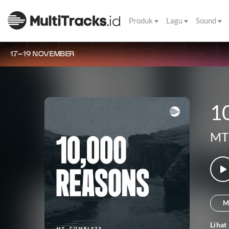
Produk
Lagu
Sound
17–19 NOVEMBER
10
MT
M
Lihat