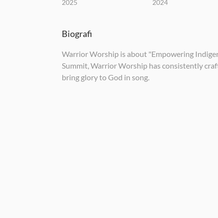
2025
2024
Biografi
Warrior Worship is about "Empowering Indigen
Summit, Warrior Worship has consistently cra
bring glory to God in song.