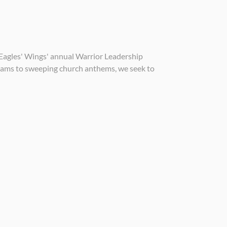
Eagles' Wings' annual Warrior Leadership
jams to sweeping church anthems, we seek to