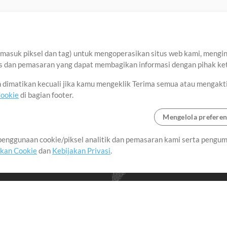
asuk piksel dan tag) untuk mengoperasikan situs web kami, menginga
sis dan pemasaran yang dapat membagikan informasi dengan pihak ket
an dimatikan kecuali jika kamu mengeklik Terima semua atau mengakt
Cookie
di bagian footer.
Mengelola preferen
enggunaan cookie/piksel analitik dan pemasaran kami serta pengum
seluruh dunia dengan
akan Cookie
dan
Kebijakan Privasi
.
imalkan waktu untuk hal-