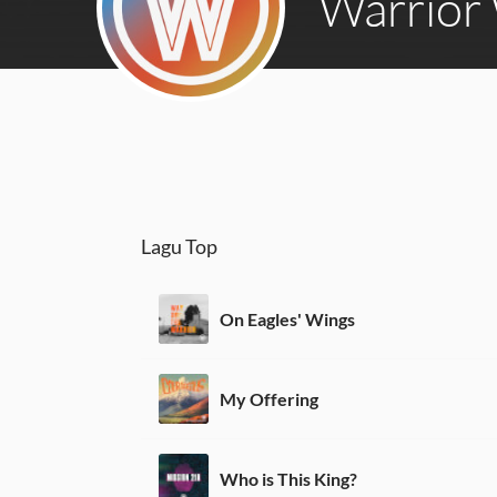
Warrior
Lagu Top
On Eagles' Wings
My Offering
Who is This King?