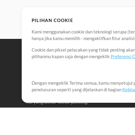
PILIHAN COOKIE
Kami menggunakan cookie dan teknologi serupa (term
hanya jika kamu memilih - mengaktifkan fitur anali
Cookie dan piksel pelacakan yang tidak penting ak
pilihanmu kapan saja dengan mengeklik
Preferensi 
Dengan mengeklik Terima semua, kamu menyetujui p
Misi kami adalah melayani para pemimpin pujian di 
penelusuran seperti yang dijelaskan di bagian
Kebij
menciptakan materi yang membantu mereka memaks
hal yang benar-benar penting.