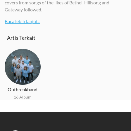
covers from songs of the likes of Bethel, Hillsong and
Gateway followed.
Baca lebih lanjut...
Artis Terkait
Outbreakband
16 Album