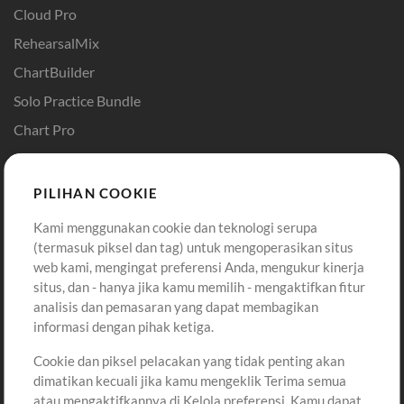
Cloud Pro
RehearsalMix
ChartBuilder
Solo Practice Bundle
Chart Pro
Template ProPresenter
Sound
PILIHAN COOKIE
Kami menggunakan cookie dan teknologi serupa
Pembelian
Akun
(termasuk piksel dan tag) untuk mengoperasikan situs
Beli Kredit
Masuk
web kami, mengingat preferensi Anda, mengukur kinerja
situs, dan - hanya jika kamu memilih - mengaktifkan fitur
Konten Gratis
Daftar
analisis dan pemasaran yang dapat membagikan
Permintaan Lagu
Lihat Keranjang
informasi dengan pihak ketiga.
Cookie dan piksel pelacakan yang tidak penting akan
Lain-lain
dimatikan kecuali jika kamu mengeklik Terima semua
Sesi
atau mengaktifkannya di Kelola preferensi. Kamu dapat