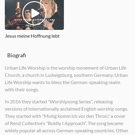
Heiliger Geist
Fokus - EP
Fokus (Bonus) - EP
2020
2021
2021
Jesus meine Hoffnung lebt
Biografi
Urban Life Worship is the worship movement of Urban Life
Church, a church in Ludwigsburg, southern Germany. Urban
Life Worship wants to bless the German-speaking realm
with their songs.
In 2016 they started "Worshipsong Series“, releasing
versions of internationally acclaimed English worship songs.
They started with "Mutig komm ich vor den Thron," a cover
of Rend Collective’s "Boldly I Approach“. The song became
widely popular all across German-speaking countries. Other