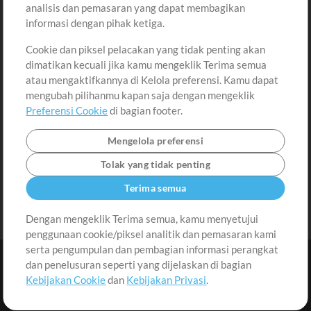
analisis dan pemasaran yang dapat membagikan
Permintaan Lagu
Lihat Keranjang
informasi dengan pihak ketiga.
Cookie dan piksel pelacakan yang tidak penting akan
Lain-lain
dimatikan kecuali jika kamu mengeklik Terima semua
Sesi
atau mengaktifkannya di Kelola preferensi. Kamu dapat
Kirimkan musik kamu
mengubah pilihanmu kapan saja dengan mengeklik
Preferensi Cookie
di bagian footer.
Playlist
MT Conference
Mengelola preferensi
Tolak yang tidak penting
Terima semua
Dengan mengeklik Terima semua, kamu menyetujui
penggunaan cookie/piksel analitik dan pemasaran kami
serta pengumpulan dan pembagian informasi perangkat
dan penelusuran seperti yang dijelaskan di bagian
Kebijakan Cookie
dan
Kebijakan Privasi
.
Syarat dan Ketentuan
|
Kebijakan Privasi
|
Preferensi Cookie
|
Hubungi