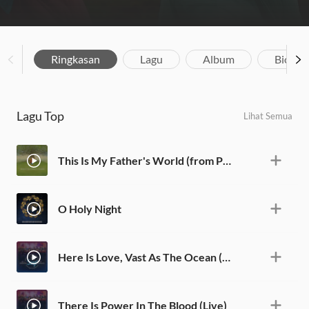
Ringkasan
Lagu
Album
Biograf
Lagu Top
Lihat Semua
This Is My Father's World (from Pippa and the Singing Tree)
O Holy Night
Here Is Love, Vast As The Ocean (Everlasting Praise) [Live]
There Is Power In The Blood (Live)