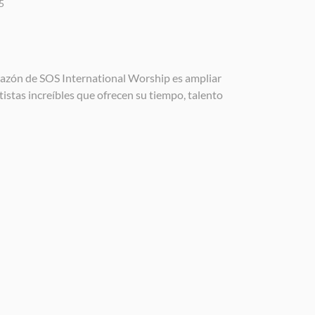
5
orazón de SOS International Worship es ampliar
tistas increíbles que ofrecen su tiempo, talento