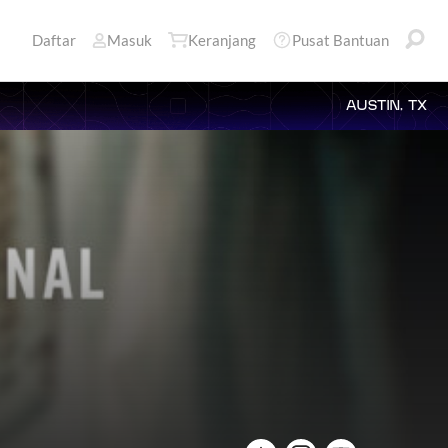
Daftar
Masuk
Keranjang
Pusat Bantuan
AUSTIN, TX