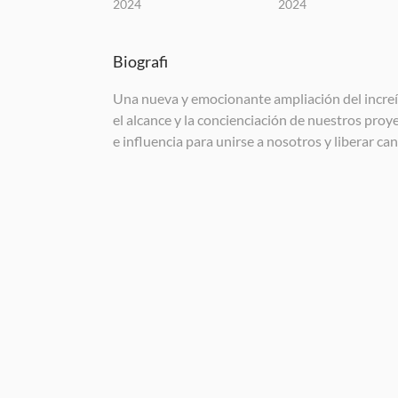
2024
2024
Biografi
Una nueva y emocionante ampliación del increíb
el alcance y la concienciación de nuestros proye
e influencia para unirse a nosotros y liberar c