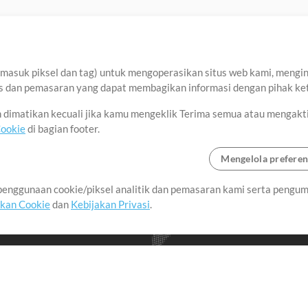
asuk piksel dan tag) untuk mengoperasikan situs web kami, menginga
sis dan pemasaran yang dapat membagikan informasi dengan pihak ket
an dimatikan kecuali jika kamu mengeklik Terima semua atau mengakt
Cookie
di bagian footer.
Mengelola preferen
enggunaan cookie/piksel analitik dan pemasaran kami serta pengum
seluruh dunia dengan
akan Cookie
dan
Kebijakan Privasi
.
imalkan waktu untuk hal-