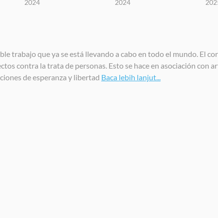
2024
2024
202
le trabajo que ya se está llevando a cabo en todo el mundo. El c
ctos contra la trata de personas. Esto se hace en asociación con ar
anciones de esperanza y libertad
Baca lebih lanjut...