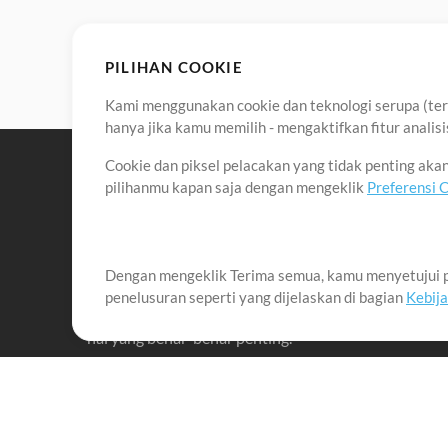
PILIHAN COOKIE
Kami menggunakan cookie dan teknologi serupa (term
hanya jika kamu memilih - mengaktifkan fitur anali
Cookie dan piksel pelacakan yang tidak penting ak
pilihanmu kapan saja dengan mengeklik
Preferensi 
Dengan mengeklik Terima semua, kamu menyetujui p
Misi kami adalah melayani para pemimpin pujian di 
penelusuran seperti yang dijelaskan di bagian
Kebij
menciptakan materi yang membantu mereka memaks
hal yang benar-benar penting.