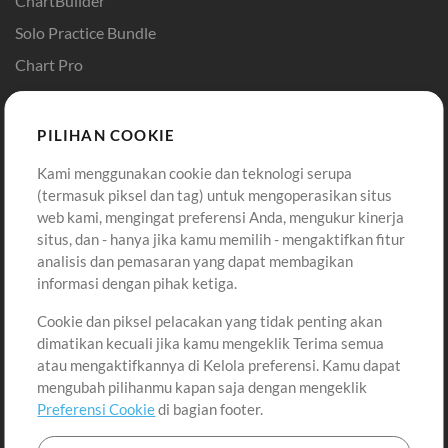
ChartBuilder
Solo Practice Bundle
Chart Pro
Template ProPresenter
Sound
PILIHAN COOKIE
Kami menggunakan cookie dan teknologi serupa
Pembelian
Akun
(termasuk piksel dan tag) untuk mengoperasikan situs
Beli Kredit
Masuk
web kami, mengingat preferensi Anda, mengukur kinerja
situs, dan - hanya jika kamu memilih - mengaktifkan fitur
Konten Gratis
Daftar
analisis dan pemasaran yang dapat membagikan
Permintaan Lagu
Lihat Keranjang
informasi dengan pihak ketiga.
Cookie dan piksel pelacakan yang tidak penting akan
Lain-lain
dimatikan kecuali jika kamu mengeklik Terima semua
Sesi
atau mengaktifkannya di Kelola preferensi. Kamu dapat
Kirimkan musik kamu
mengubah pilihanmu kapan saja dengan mengeklik
Preferensi Cookie
di bagian footer.
Playlist