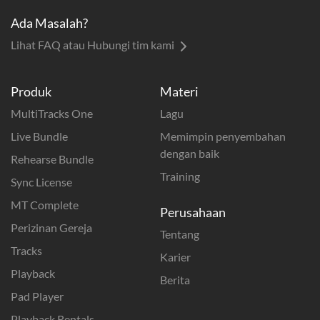
Ada Masalah?
Lihat FAQ atau Hubungi tim kami
Produk
Materi
MultiTracks One
Lagu
Live Bundle
Memimpin penyembahan
dengan baik
Rehearse Bundle
Training
Sync License
MT Complete
Perusahaan
Perizinan Gereja
Tentang
Tracks
Karier
Playback
Berita
Pad Player
Playback Rentals