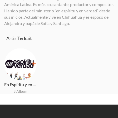
América Latina. Es músico, cantante, productor y compositor.
Todo Rindo
Cielo Abierto
Nació Jesús
Ha sido parte del ministerio “en espíritu y en verdad” desde
2020
2020
2021
sus inicios. Actualmente vive en Chihuahua y es esposo de
Alejandra y papá de Sofía y Santiago.
Artis Terkait
En Espíritu y en Verdad
3 Album