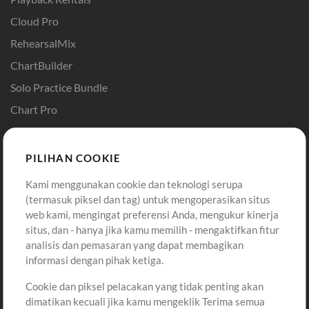
Cloud Pro
RehearsalMix
ChartBuilder
Solo Practice Bundle
Chart Pro
Template ProPresenter
Sound
PILIHAN COOKIE
Kami menggunakan cookie dan teknologi serupa
Pembelian
Akun
(termasuk piksel dan tag) untuk mengoperasikan situs
Beli Kredit
Masuk
web kami, mengingat preferensi Anda, mengukur kinerja
situs, dan - hanya jika kamu memilih - mengaktifkan fitur
Konten Gratis
Daftar
analisis dan pemasaran yang dapat membagikan
Permintaan Lagu
Lihat Keranjang
informasi dengan pihak ketiga.
Cookie dan piksel pelacakan yang tidak penting akan
Lain-lain
dimatikan kecuali jika kamu mengeklik Terima semua