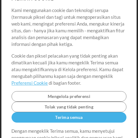
Kami menggunakan cookie dan teknologi serupa
Pembelian
Akun
(termasuk piksel dan tag) untuk mengoperasikan situs
Beli Kredit
Masuk
web kami, mengingat preferensi Anda, mengukur kinerja
situs, dan - hanya jika kamu memilih - mengaktifkan fitur
Konten Gratis
Daftar
analisis dan pemasaran yang dapat membagikan
Permintaan Lagu
Lihat Keranjang
informasi dengan pihak ketiga.
Cookie dan piksel pelacakan yang tidak penting akan
Lain-lain
dimatikan kecuali jika kamu mengeklik Terima semua
Sesi
atau mengaktifkannya di Kelola preferensi. Kamu dapat
Kirimkan musik kamu
mengubah pilihanmu kapan saja dengan mengeklik
Preferensi Cookie
di bagian footer.
Playlist
MT Conference
Mengelola preferensi
Tolak yang tidak penting
Terima semua
Dengan mengeklik Terima semua, kamu menyetujui
penggunaan cookie/piksel analitik dan pemasaran kami