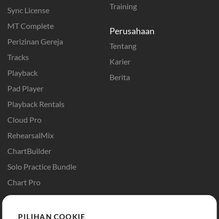
Training
Sync License
MT Complete
Perusahaan
Perizinan Gereja
Tentang
Tracks
Karier
Playback
Berita
Pad Player
Playback Rentals
Cloud Pro
RehearsalMix
ChartBuilder
Solo Practice Bundle
Chart Pro
Template ProPresenter
Sound
PILIHAN COOKIE