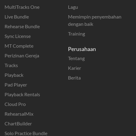
MultiTracks One
Lagu
Live Bundle
Memimpin penyembahan
dengan baik
Rehearse Bundle
Training
Sync License
MT Complete
Perusahaan
Perizinan Gereja
Tentang
Tracks
Karier
Playback
Berita
Pad Player
Playback Rentals
Cloud Pro
RehearsalMix
ChartBuilder
Solo Practice Bundle