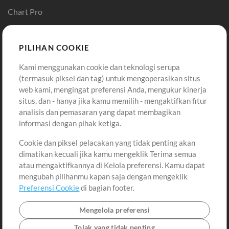
Chart Pro
Template ProPresenter
Sound
PILIHAN COOKIE
Kami menggunakan cookie dan teknologi serupa
Pembelian
Akun
(termasuk piksel dan tag) untuk mengoperasikan situs
Beli Kredit
Masuk
web kami, mengingat preferensi Anda, mengukur kinerja
situs, dan - hanya jika kamu memilih - mengaktifkan fitur
Konten Gratis
Daftar
analisis dan pemasaran yang dapat membagikan
Permintaan Lagu
Lihat Keranjang
informasi dengan pihak ketiga.
Cookie dan piksel pelacakan yang tidak penting akan
Lain-lain
dimatikan kecuali jika kamu mengeklik Terima semua
Sesi
atau mengaktifkannya di Kelola preferensi. Kamu dapat
Kirimkan musik kamu
mengubah pilihanmu kapan saja dengan mengeklik
Preferensi Cookie
di bagian footer.
Playlist
MT Conference
Mengelola preferensi
Tolak yang tidak penting