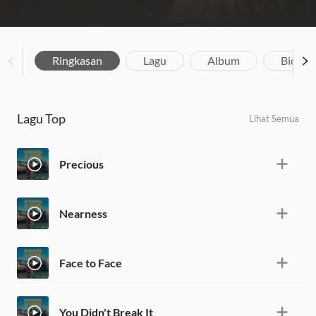
Ringkasan
Lagu
Album
Biograf
Lagu Top
Lihat Semua
Precious
Nearness
Face to Face
You Didn't Break It